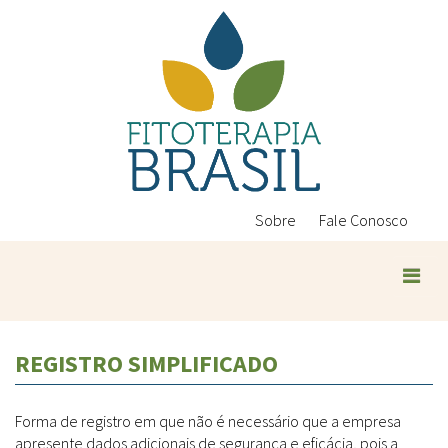
Pular
para
o
conteúdo
principal
Sobre
Fale Conosco
Plantas Medicinais
REGISTRO SIMPLIFICADO
Conteúdos
Legislação
Forma de registro em que não é necessário que a empresa
Controle de Qualidade
Ambientais
apresente dados adicionais de segurança e eficácia, pois a