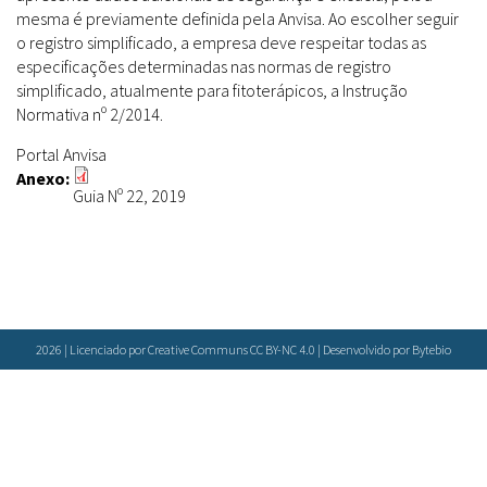
Farmácias Vivas
Sanitárias
mesma é previamente definida pela Anvisa. Ao escolher seguir
Laboratórios Reblados
o registro simplificado, a empresa deve respeitar todas as
Doenças & Plantas Medicinais
Políticas
Metodologias
especificações determinadas nas normas de registro
Conceitos
Todos
Espécies
simplificado, atualmente para fitoterápicos, a Instrução
Normativa nº 2/2014.
Biblioteca Virtual
Botânica
Portal Anvisa
Bases de Dados
Anexo:
Conservação & Biodiversidade
Cartilhas
Base de dados
Guia Nº 22, 2019
Grupos de Pesquisa
Documentos Oficiais
Especialistas
Sementes, Mudas & Plantas
Livros
Produto & Indústria
Periódicos
Pessoas & Saberes
Produções Acadêmicas
Padrões
2026 | Licenciado por Creative Communs CC BY-NC 4.0 | Desenvolvido por
Bytebio
Educação & Arte
Todos
Insumos (IFAV)
Sites
Fitoterápicos
Etnobotânica