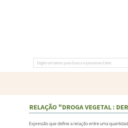
Pular
para
o
conteúdo
principal
Digite
um
termo
para
busca
e
RELAÇÃO "DROGA VEGETAL : DE
pressione
Enter
Expressão que define a relação entre uma quantidad