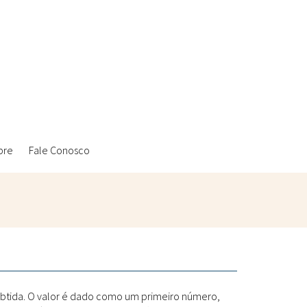
bre
Fale Conosco
Ambientais
Laboratórios Reblados
Sanitárias
Metodologias
obtida. O valor é dado como um primeiro número,
Políticas