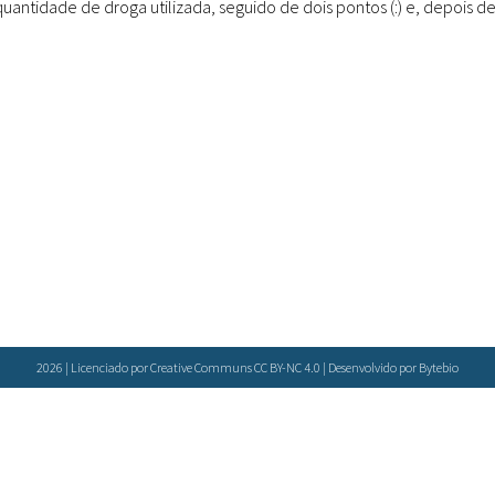
quantidade de droga utilizada, seguido de dois pontos (:) e, depois
Doenças & Plantas
Medicinais
Conceitos
Biblioteca Virtual
Botânica
Conservação &
Biodiversidade
Grupos de Pesquisa
Sementes, Mudas &
Plantas
2026 | Licenciado por Creative Communs CC BY-NC 4.0 | Desenvolvido por
Bytebio
Produto & Indústria
Pessoas & Saberes
Educação & Arte