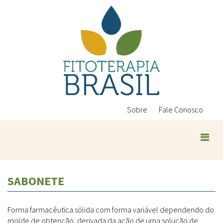
Pular
para
o
conteúdo
principal
Sobre
Fale Conosco
Plantas Medicinais
SABONETE
Conteúdos
Legislação
Forma farmacêutica sólida com forma variável dependendo do
Controle de Qualidade
Ambientais
molde de obtenção, derivada da ação de uma solução de