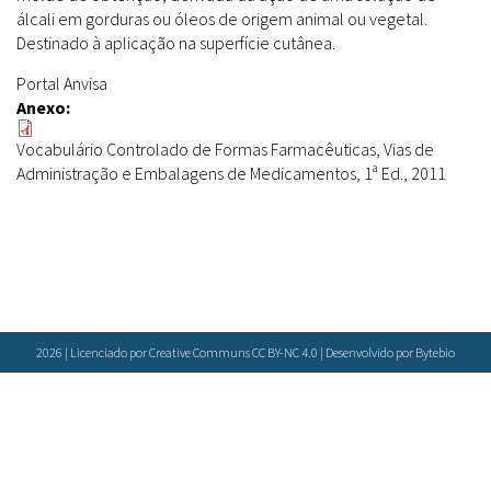
Farmácias Vivas
Sanitárias
álcali em gorduras ou óleos de origem animal ou vegetal.
Laboratórios Reblados
Destinado à aplicação na superfície cutânea.
Doenças & Plantas Medicinais
Políticas
Metodologias
Portal Anvisa
Conceitos
Todos
Espécies
Anexo:
Biblioteca Virtual
Vocabulário Controlado de Formas Farmacêuticas, Vias de
Botânica
Bases de Dados
Administração e Embalagens de Medicamentos, 1ª Ed., 2011
Conservação & Biodiversidade
Cartilhas
Base de dados
Grupos de Pesquisa
Documentos Oficiais
Especialistas
Sementes, Mudas & Plantas
Livros
Produto & Indústria
Periódicos
Pessoas & Saberes
Produções Acadêmicas
Padrões
2026 | Licenciado por Creative Communs CC BY-NC 4.0 | Desenvolvido por
Bytebio
Educação & Arte
Todos
Insumos (IFAV)
Sites
Fitoterápicos
Etnobotânica