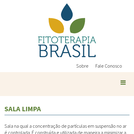
Pular
para
o
conteúdo
principal
Sobre
Fale Conosco
Plantas Medicinais
SALA LIMPA
Conteúdos
Legislação
Sala na qual a concentração de partículas em suspensão no ar
Controle de Qualidade
Ambientais
é controlada. É construída e utilizada de maneira a minimizar a