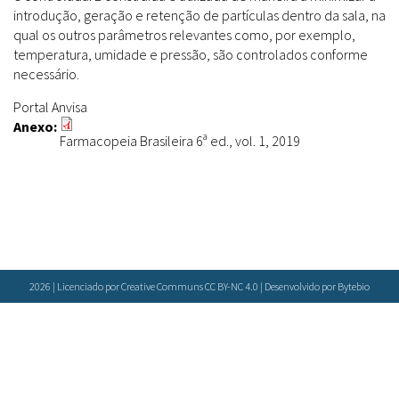
Farmácias Vivas
Sanitárias
introdução, geração e retenção de partículas dentro da sala, na
Laboratórios Reblados
qual os outros parâmetros relevantes como, por exemplo,
Doenças & Plantas Medicinais
Políticas
Metodologias
temperatura, umidade e pressão, são controlados conforme
Conceitos
Todos
Espécies
necessário.
Biblioteca Virtual
Portal Anvisa
Botânica
Anexo:
Bases de Dados
Farmacopeia Brasileira 6ª ed., vol. 1, 2019
Conservação & Biodiversidade
Cartilhas
Base de dados
Grupos de Pesquisa
Documentos Oficiais
Especialistas
Sementes, Mudas & Plantas
Livros
Produto & Indústria
Periódicos
Pessoas & Saberes
Produções Acadêmicas
Padrões
2026 | Licenciado por Creative Communs CC BY-NC 4.0 | Desenvolvido por
Bytebio
Educação & Arte
Todos
Insumos (IFAV)
Sites
Fitoterápicos
Etnobotânica