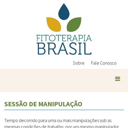
Pular
para
o
conteúdo
principal
Sobre
Fale Conosco
Plantas Medicinais
SESSÃO DE MANIPULAÇÃO
Conteúdos
Legislação
Tempo decorrido para uma ou mais manipulações sob as
Controle de Qualidade
Ambientais
mesmas condições de trabalho, por um mesmo manipulador,