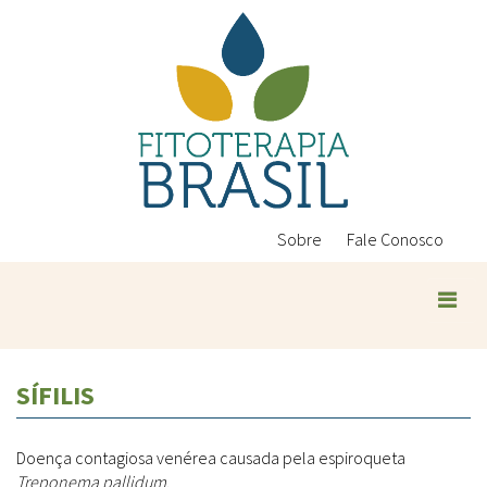
Pular
para
o
conteúdo
principal
Sobre
Fale Conosco
Plantas Medicinais
SÍFILIS
Conteúdos
Legislação
Doença contagiosa venérea causada pela espiroqueta
Controle de Qualidade
Ambientais
Treponema pallidum
.