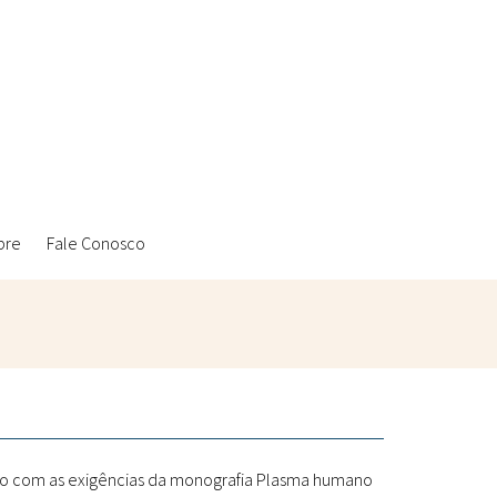
bre
Fale Conosco
Ambientais
Laboratórios Reblados
Sanitárias
Metodologias
do com as exigências da monografia Plasma humano
Políticas