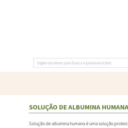
Pular
para
o
conteúdo
principal
Digite
um
termo
para
busca
e
SOLUÇÃO DE ALBUMINA HUMAN
pressione
Enter
Solução de albumina humana é uma solução proteica