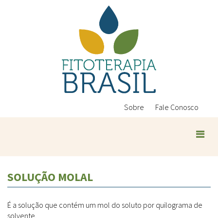
Pular
para
o
conteúdo
principal
Sobre
Fale Conosco
Plantas Medicinais
SOLUÇÃO MOLAL
Conteúdos
Legislação
É a solução que contém um mol do soluto por quilograma de
Controle de Qualidade
Ambientais
solvente.