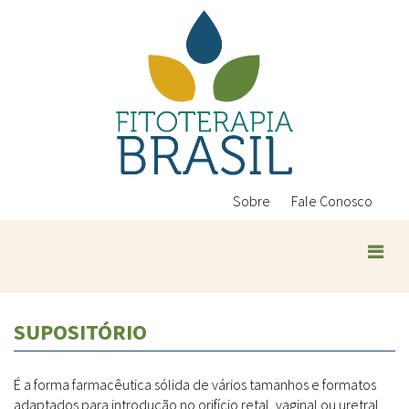
Pular
para
o
conteúdo
principal
Sobre
Fale Conosco
Plantas Medicinais
SUPOSITÓRIO
Conteúdos
Legislação
É a forma farmacêutica sólida de vários tamanhos e formatos
Controle de Qualidade
Ambientais
adaptados para introdução no orifício retal, vaginal ou uretral