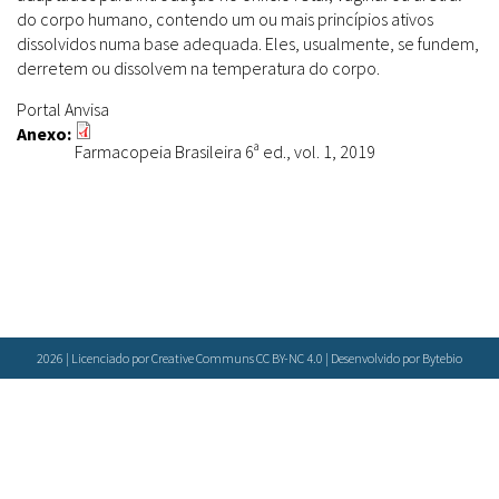
Farmácias Vivas
Sanitárias
do corpo humano, contendo um ou mais princípios ativos
Laboratórios Reblados
dissolvidos numa base adequada. Eles, usualmente, se fundem,
Doenças & Plantas Medicinais
Políticas
Metodologias
derretem ou dissolvem na temperatura do corpo.
Conceitos
Todos
Espécies
Portal Anvisa
Biblioteca Virtual
Anexo:
Farmacopeia Brasileira 6ª ed., vol. 1, 2019
Botânica
Bases de Dados
Conservação & Biodiversidade
Cartilhas
Base de dados
Grupos de Pesquisa
Documentos Oficiais
Especialistas
Sementes, Mudas & Plantas
Livros
Produto & Indústria
Periódicos
Pessoas & Saberes
Produções Acadêmicas
Padrões
2026 | Licenciado por Creative Communs CC BY-NC 4.0 | Desenvolvido por
Bytebio
Educação & Arte
Todos
Insumos (IFAV)
Sites
Fitoterápicos
Etnobotânica