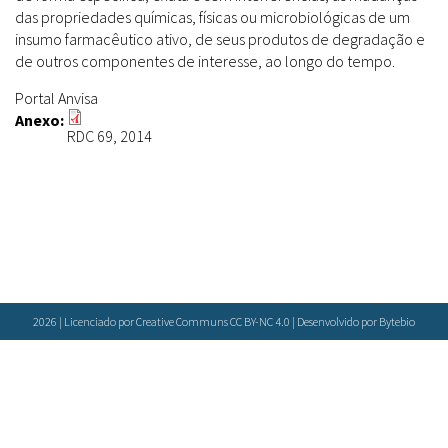
Farmácias Vivas
Sanitárias
das propriedades químicas, físicas ou microbiológicas de um
Laboratórios Reblados
insumo farmacêutico ativo, de seus produtos de degradação e
Doenças & Plantas Medicinais
Políticas
Metodologias
de outros componentes de interesse, ao longo do tempo.
Conceitos
Todos
Espécies
Portal Anvisa
Biblioteca Virtual
Anexo:
RDC 69, 2014
Botânica
Bases de Dados
Conservação & Biodiversidade
Cartilhas
Base de dados
Grupos de Pesquisa
Documentos Oficiais
Especialistas
Sementes, Mudas & Plantas
Livros
Produto & Indústria
Periódicos
Pessoas & Saberes
Produções Acadêmicas
Padrões
2026 | Licenciado por Creative Communs CC BY-NC 4.0 | Desenvolvido por
Bytebio
Educação & Arte
Todos
Insumos (IFAV)
Sites
Fitoterápicos
Etnobotânica