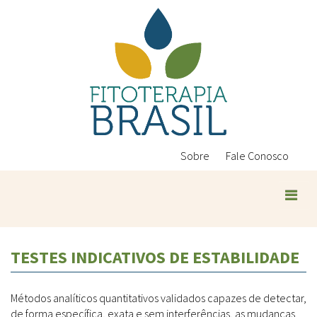
Pular
para
o
conteúdo
principal
Sobre
Fale Conosco
Plantas Medicinais
TESTES INDICATIVOS DE ESTABILIDADE
Conteúdos
Legislação
Métodos analíticos quantitativos validados capazes de detectar,
Controle de Qualidade
Ambientais
de forma específica, exata e sem interferências, as mudanças