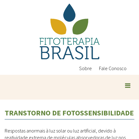
Pular
para
o
conteúdo
principal
Sobre
Fale Conosco
Plantas Medicinais
TRANSTORNO DE FOTOSSENSIBILIDADE
Conteúdos
Legislação
Respostas anormais à luz solar ou luz artificial, devido à
Controle de Qualidade
Ambientais
reatividade extrema de moléculas absorvedoras de luz nos