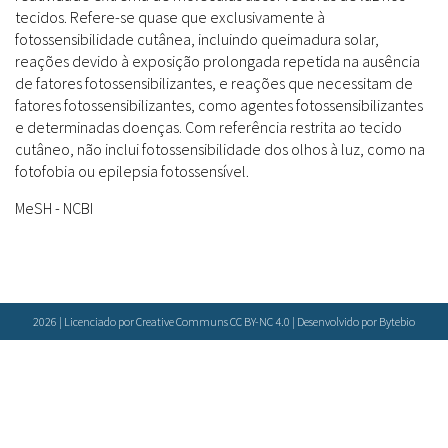
Farmácias Vivas
Sanitárias
tecidos. Refere-se quase que exclusivamente à
Laboratórios Reblados
fotossensibilidade cutânea, incluindo queimadura solar,
Doenças & Plantas Medicinais
Políticas
Metodologias
reações devido à exposição prolongada repetida na ausência
Conceitos
Todos
Espécies
de fatores fotossensibilizantes, e reações que necessitam de
fatores fotossensibilizantes, como agentes fotossensibilizantes
Biblioteca Virtual
e determinadas doenças. Com referência restrita ao tecido
Botânica
Bases de Dados
cutâneo, não inclui fotossensibilidade dos olhos à luz, como na
fotofobia ou epilepsia fotossensível.
Conservação & Biodiversidade
Cartilhas
Base de dados
Grupos de Pesquisa
Documentos Oficiais
Especialistas
MeSH - NCBI
Sementes, Mudas & Plantas
Livros
Produto & Indústria
Periódicos
Pessoas & Saberes
Produções Acadêmicas
Padrões
2026 | Licenciado por Creative Communs CC BY-NC 4.0 | Desenvolvido por
Bytebio
Educação & Arte
Todos
Insumos (IFAV)
Sites
Fitoterápicos
Etnobotânica