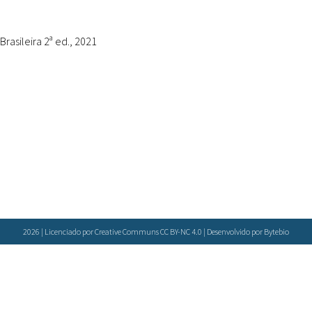
Doenças & Plantas
Medicinais
rasileira 2ª ed., 2021
Conceitos
Biblioteca Virtual
Botânica
Conservação &
Biodiversidade
Grupos de Pesquisa
Sementes, Mudas &
Plantas
2026 | Licenciado por Creative Communs CC BY-NC 4.0 | Desenvolvido por
Bytebio
Produto & Indústria
Pessoas & Saberes
Educação & Arte