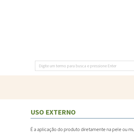
Pular
para
o
conteúdo
principal
Digite
um
termo
para
busca
e
USO EXTERNO
pressione
Enter
É a aplicação do produto diretamente na pele ou m