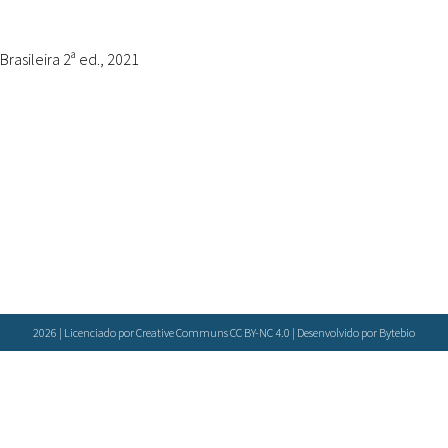
Doenças & Plantas
Medicinais
rasileira 2ª ed., 2021
Conceitos
Biblioteca Virtual
Botânica
Conservação &
Biodiversidade
Grupos de Pesquisa
Sementes, Mudas &
Plantas
2026 | Licenciado por Creative Communs CC BY-NC 4.0 | Desenvolvido por
Bytebio
Produto & Indústria
Pessoas & Saberes
Educação & Arte