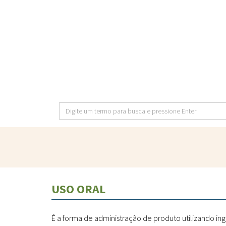
Pular
para
o
conteúdo
principal
Digite
um
termo
para
busca
e
USO ORAL
pressione
Enter
É a forma de administração de produto utilizando in