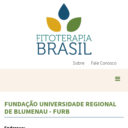
Pular
para
o
conteúdo
principal
Sobre
Fale Conosco
FUNDAÇÃO UNIVERSIDADE REGIONAL
DE BLUMENAU - FURB
Endereço: