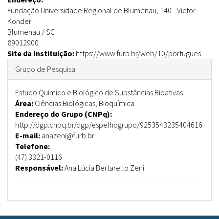
Fundação Universidade Regional de Blumenau, 140
-
Victor
Konder
Blumenau
/
SC
89012900
Site da Instituição:
https://www.furb.br/web/10/portugues
Ocultar
Grupo de Pesquisa
Estudo Químico e Biológico de Substâncias Bioativas
Área:
Ciências Biológicas; Bioquímica
Endereço do Grupo (CNPq):
http://dgp.cnpq.br/dgp/espelhogrupo/9253543235404616
E-mail:
anazeni@furb.br
Telefone:
(47) 3321-0116
Responsável:
Ana Lúcia Bertarello Zeni