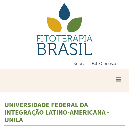
Pular
para
o
conteúdo
principal
Sobre
Fale Conosco
UNIVERSIDADE FEDERAL DA
INTEGRAÇÃO LATINO-AMERICANA -
UNILA