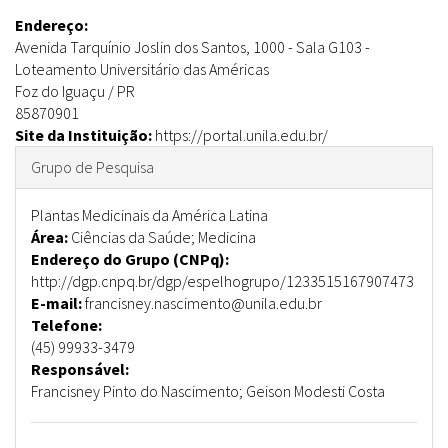
Endereço:
Avenida Tarquínio Joslin dos Santos, 1000
-
Sala G103
-
Loteamento Universitário das Américas
Foz do Iguaçu
/
PR
85870901
Site da Instituição:
https://portal.unila.edu.br/
Ocultar
Grupo de Pesquisa
Plantas Medicinais da América Latina
Área:
Ciências da Saúde; Medicina
Endereço do Grupo (CNPq):
http://dgp.cnpq.br/dgp/espelhogrupo/1233515167907473
E-mail:
francisney.nascimento@unila.edu.br
Telefone:
(45) 99933-3479
Responsável:
Francisney Pinto do Nascimento; Geison Modesti Costa