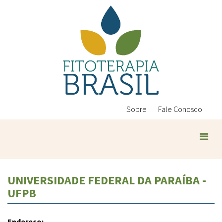
Pular
para
o
conteúdo
principal
Sobre
Fale Conosco
UNIVERSIDADE FEDERAL DA PARAÍBA -
UFPB
Endereço: