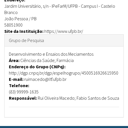
Jardim Universitário, s/n
-
IPeFarM/UFPB - Campus I
-
Castelo
Branco
João Pessoa
/
PB
58051900
Site da Instituição:
https://www.ufpb.br/
Ocultar
Grupo de Pesquisa
Desenvolvimento e Ensaios dos Meciamentos
Área:
Ciências da Saúde; Farmácia
Endereço do Grupo (CNPq):
http://dgp.cnpq.br/dgp/espelhogrupo/4500516926615950
E-mail:
ruimacedo@ltf.ufpb.br
Telefone:
(83) 99999-1635
Responsável:
Rui Oliveira Macedo; Fabio Santos de Souza