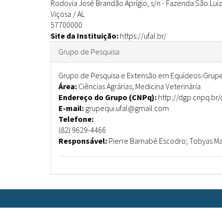
Rodovia José Brandão Aprígio, s/n
-
Fazenda São Luiz
Viçosa
/
AL
57700000
Site da Instituição:
https://ufal.br/
Ocultar
Grupo de Pesquisa
Grupo de Pesquisa e Extensão em Equídeos-Grup
Área:
Ciências Agrárias; Medicina Veterinária
Endereço do Grupo (CNPq):
http://dgp.cnpq.b
E-mail:
grupequi.ufal@gmail.com
Telefone:
(82) 9629-4466
Responsável:
Pierre Barnabé Escodro; Tobyas Ma