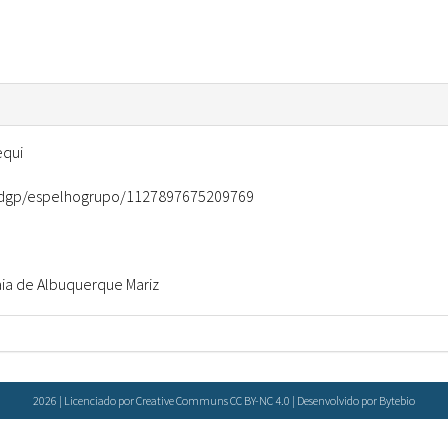
Doenças & Plantas
Medicinais
Conceitos
Biblioteca Virtual
equi
Botânica
r/dgp/espelhogrupo/1127897675209769
Conservação &
Biodiversidade
Grupos de Pesquisa
ia de Albuquerque Mariz
Sementes, Mudas &
Plantas
Produto & Indústria
2026 | Licenciado por Creative Communs CC BY-NC 4.0 | Desenvolvido por
Bytebio
Pessoas & Saberes
Educação & Arte