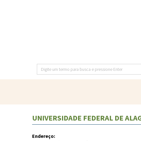
Pular
para
o
conteúdo
principal
Digite
um
termo
para
busca
e
UNIVERSIDADE FEDERAL DE ALAG
pressione
Enter
Endereço: