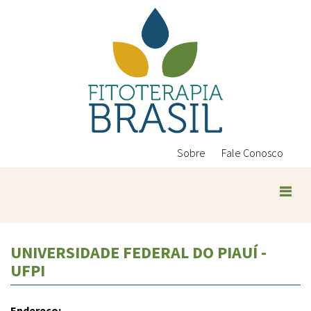
Pular
para
o
conteúdo
principal
Sobre
Fale Conosco
UNIVERSIDADE FEDERAL DO PIAUÍ -
UFPI
Endereço: