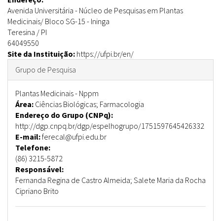
Avenida Universitária
-
Núcleo de Pesquisas em Plantas
Medicinais/ Bloco SG-15
-
Ininga
Teresina
/
PI
64049550
Site da Instituição:
https://ufpi.br/en/
Ocultar
Grupo de Pesquisa
Plantas Medicinais - Nppm
Área:
Ciências Biológicas; Farmacologia
Endereço do Grupo (CNPq):
http://dgp.cnpq.br/dgp/espelhogrupo/1751597645426332
E-mail:
ferecal@ufpi.edu.br
Telefone:
(86) 3215-5872
Responsável:
Fernanda Regina de Castro Almeida; Salete Maria da Rocha
Cipriano Brito