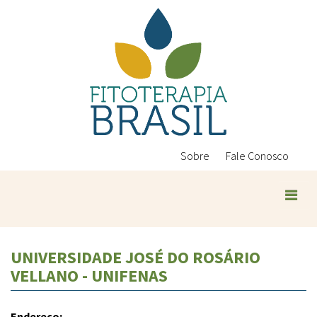
Pular
para
o
conteúdo
principal
Sobre
Fale Conosco
UNIVERSIDADE JOSÉ DO ROSÁRIO
VELLANO - UNIFENAS
Endereço: