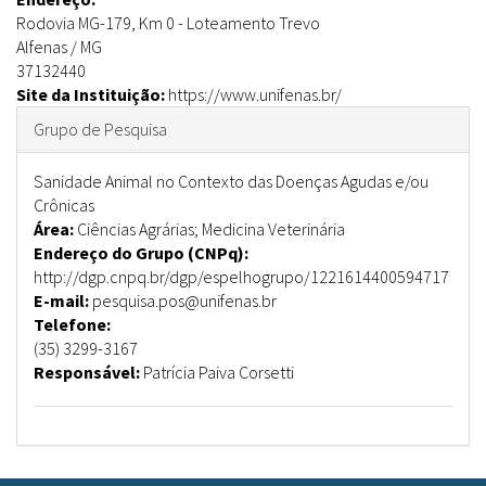
Rodovia MG-179, Km 0
-
Loteamento Trevo
Alfenas
/
MG
37132440
Site da Instituição:
https://www.unifenas.br/
Ocultar
Grupo de Pesquisa
Sanidade Animal no Contexto das Doenças Agudas e/ou
Crônicas
Área:
Ciências Agrárias; Medicina Veterinária
Endereço do Grupo (CNPq):
http://dgp.cnpq.br/dgp/espelhogrupo/1221614400594717
E-mail:
pesquisa.pos@unifenas.br
Telefone:
(35) 3299-3167
Responsável:
Patrícia Paiva Corsetti