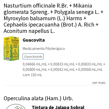
Nasturtium officinale R.Br. + Mikania
glomerata Spreng. + Polygala senega L. +
Myroxylon balsamum (L.) Harms +
Cephaelis ipecacuanha (Brot.) A. Rich +
Aconitum napellus L.
Guacovita
Medicamento Fitoterápico
Expectorante
0,04666 mL/mL + 0,00833 mL/mL + 0,00833 mL/mL +
0,00800 mL/mL + 0,00042 mL/mL + 0,00008 mL/mL
com 150 mL
ver mais
Operculina alata (Ham.) Urb.
Tintura de Jalapa Sobral