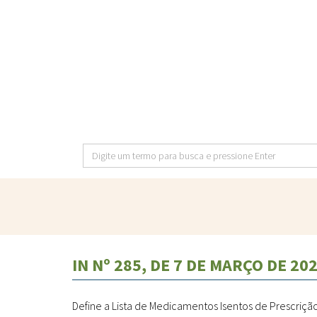
Pular
para
o
conteúdo
principal
Digite
um
termo
para
busca
e
IN Nº 285, DE 7 DE MARÇO DE 20
pressione
Enter
Define a Lista de Medicamentos Isentos de Prescriçã