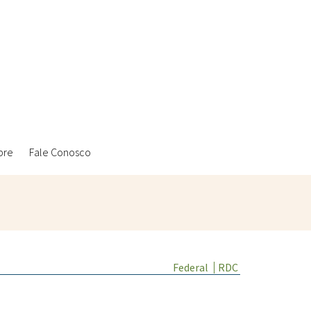
bre
Fale Conosco
Ambientais
Federal
RDC
Laboratórios Reblados
Sanitárias
Metodologias
Políticas