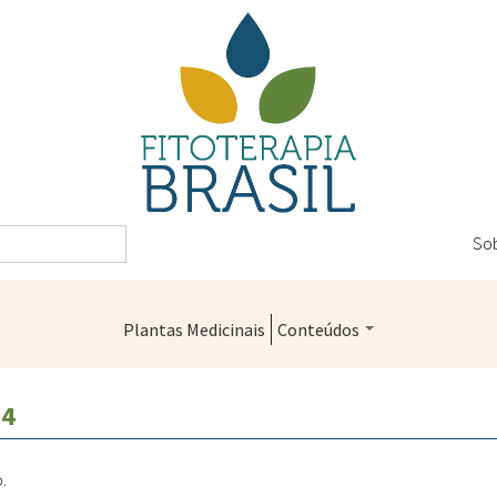
So
Plantas Medicinais
Conteúdos
Legislação
24
Controle de Qualidade
Farmácias Vivas
o.