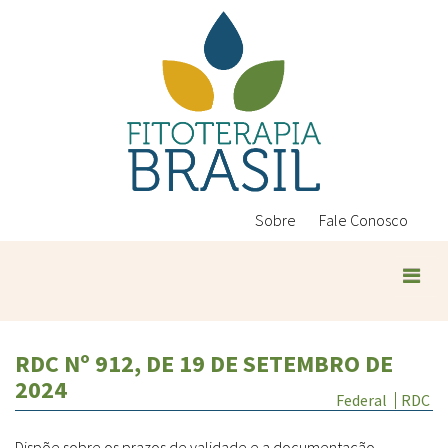
Pular
para
o
conteúdo
principal
Sobre
Fale Conosco
Plantas Medicinais
RDC Nº 912, DE 19 DE SETEMBRO DE
Conteúdos
2024
Legislação
Federal
RDC
Controle de Qualidade
Ambientais
Dispõe sobre os prazos de validade e a documentação