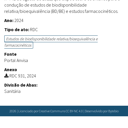
Farmácias Vivas
Sanitárias
condução de estudos de biodisponibilidade
Laboratórios Reblados
relativa/bioequivalência (BD/BE) e estudos farmacocinéticos.
Doenças & Plantas Medicinais
Políticas
Metodologias
Ano:
2024
Conceitos
Todos
Espécies
Tipo de ato:
RDC
Biblioteca Virtual
Estudos de biodisponibilidade relativa/bioequivalência e
Botânica
Bases de Dados
farmacocinéticos
Conservação & Biodiversidade
Cartilhas
Base de dados
Fonte
Grupos de Pesquisa
Documentos Oficiais
Especialistas
Portal Anvisa
Sementes, Mudas & Plantas
Livros
Anexo
Produto & Indústria
RDC 931, 2024
Periódicos
Pessoas & Saberes
Divisão de Abas:
Produções Acadêmicas
Padrões
Sanitária
Educação & Arte
Todos
Insumos (IFAV)
Sites
Fitoterápicos
Etnobotânica
2026 | Licenciado por Creative Communs CC BY-NC 4.0 | Desenvolvido por
Bytebio