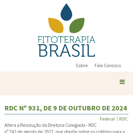
Pular
para
o
conteúdo
principal
Sobre
Fale Conosco
Plantas Medicinais
RDC Nº 931, DE 9 DE OUTUBRO DE 2024
Conteúdos
Legislação
Federal
RDC
Altera a Resolução da Diretoria Colegiada - RDC
Controle de Qualidade
Ambientais
nº 742 de agosto de 2022, que dispõe sobre os critérios para a