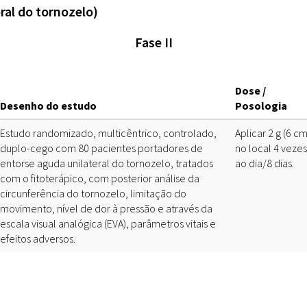
ral do tornozelo)
Doenças & Plantas
Medicinais
Fase II
Conceitos
Biblioteca Virtual
Dose /
Desenho do estudo
Posologia
Botânica
Estudo randomizado, multicêntrico, controlado,
Aplicar 2 g (6 cm
Conservação &
duplo-cego com 80 pacientes portadores de
no local 4 vezes
Biodiversidade
entorse aguda unilateral do tornozelo, tratados
ao dia/8 dias.
com o fitoterápico, com posterior análise da
Grupos de Pesquisa
circunferência do tornozelo, limitação do
Sementes, Mudas &
movimento, nível de dor à pressão e através da
Plantas
escala visual analógica (EVA), parâmetros vitais e
efeitos adversos.
Produto & Indústria
Pessoas & Saberes
Educação & Arte