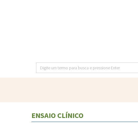
Pular
para
o
conteúdo
principal
Digite
um
termo
para
busca
e
ENSAIO CLÍNICO
pressione
Enter