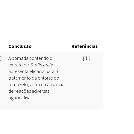
Espécies
Todos
Bases de Dados
Conclusão
Referências
Cartilhas
Base de dados
)
A pomada contendo o
[
1
]
Documentos Oficiais
Especialistas
extrato de
S. officinale
apresenta eficácia para o
Livros
tratamento da entorse do
tornozelo, além da ausência
Periódicos
de reações adversas
significativas.
Produções Acadêmicas
Padrões
Todos
Insumos (IFAV)