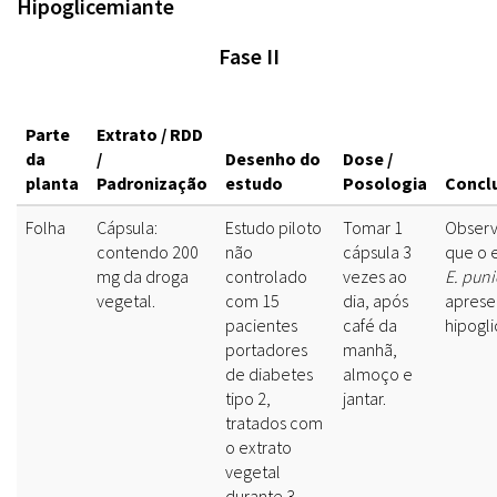
Hipoglicemiante
Fase II
Parte
Extrato / RDD
da
/
Desenho do
Dose /
planta
Padronização
estudo
Posologia
Concl
Folha
Cápsula:
Estudo piloto
Tomar 1
Observ
contendo 200
não
cápsula 3
que o 
mg da droga
controlado
vezes ao
E. puni
vegetal.
com 15
dia, após
aprese
pacientes
café da
hipogl
portadores
manhã,
de diabetes
almoço e
tipo 2,
jantar.
tratados com
o extrato
vegetal
durante 3