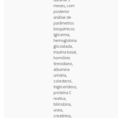
meses, com
posterior
análise de
parâmetros
bioquímicos
(glicemia,
hemoglobina
glicosilada,
insulina basal,
hormônio
tireoidiano,
albumina
urinária,
colesterol,
triglicerídeos,
proteína C
reativa,
bilirrubina,
ureia,
creatinina,