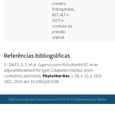
creatina
fosfoquinase,
AST, ALT e
GGT) e
controle da
pressão
arterial.
Referências bibliográficas
1 - SALES, D. S. et al.
Eugenia punicifolia
(Kunth) DC. as an
adjuvanttreatment for type-2 diabetes mellitus: anon-
controlled, pilot study.
Phytother Res
, v. 28, n. 12, p.1816-
1821, 2014. doi: 10.1002/ptr.5206
2026 | Licenciado por Creative Communs CC BY-NC 4.0 | Desenvolvido por
Bytebio