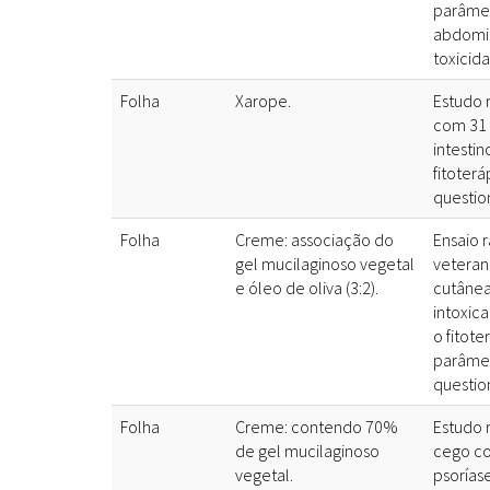
parâmet
abdomina
toxicid
Folha
Xarope.
Estudo 
com 31 
intestin
fitoterá
questio
Folha
Creme: associação do
Ensaio 
gel mucilaginoso vegetal
veteran
e óleo de oliva (3:2).
cutânea
intoxic
o fitote
parâmetr
questio
Folha
Creme: contendo 70%
Estudo 
de gel mucilaginoso
cego co
vegetal.
psorías