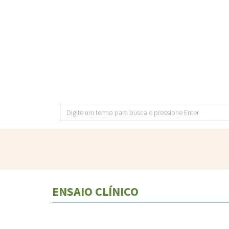
Pular
para
o
conteúdo
principal
Digite
um
termo
para
busca
e
ENSAIO CLÍNICO
pressione
Enter