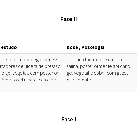
Doenças & Plantas
Medicinais
Fase II
Conceitos
Biblioteca Virtual
 estudo
Dose / Posologia
Botânica
omizado, duplo-cego com 32
Limpar o local com solução
Conservação &
rtadores de úlcera de pressão,
salina, posteriormente aplicar o
Biodiversidade
 o gel vegetal, com posterior
gel vegetal e cobrir com gaze,
râmetros clínicos (Escala de
diariamente.
Grupos de Pesquisa
.
Sementes, Mudas &
Plantas
Produto & Indústria
Fase I
Pessoas & Saberes
Educação & Arte