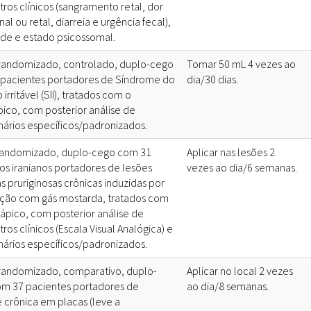
ros clínicos (sangramento retal, dor
l ou retal, diarreia e urgência fecal),
ade e estado psicossomal.
randomizado, controlado, duplo-cego
Tomar 50 mL 4 vezes ao
pacientes portadores de Síndrome do
dia/30 dias.
o irritável (SII), tratados com o
pico, com posterior análise de
nários específicos/padronizados.
randomizado, duplo-cego com 31
Aplicar nas lesões 2
os iranianos portadores de lesões
vezes ao dia/6 semanas.
s pruriginosas crônicas induzidas por
ação com gás mostarda, tratados com
rápico, com posterior análise de
os clínicos (Escala Visual Analógica) e
nários específicos/padronizados.
randomizado, comparativo, duplo-
Aplicar no local 2 vezes
m 37 pacientes portadores de
ao dia/8 semanas.
e crônica em placas (leve a