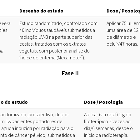
Desenho do estudo
Dose / Posolo
Sites
 vera
Estudo randomizado, controlado com
Aplicar 75 µL e
Etnobotânica
cies
40 indivíduos saudáveis submetidos a
uma área de 1
radiação UV-B na parte superior das
de diâmetro e
costas, tratados com os extratos
ocluir/47 horas.
ha
vegetais, com posterior análise do
®
índice de eritema (Mexameter
).
Fase II
o do estudo
Dose / Posologia
randomizado, prospectivo, duplo-
Aplicar (via retal) 1 g do
m 18 pacientes portadores de
fitoterápico 2 vezes ao
e aguda induzida por radiação para o
dia/6 semanas, desde o
nto de câncer pélvico, submetidos a
início da radioterapia.