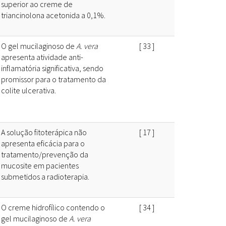
superior ao creme de
triancinolona acetonida a 0,1%.
O gel mucilaginoso de
A. vera
[
33
]
apresenta atividade anti-
inflamatória significativa, sendo
promissor para o tratamento da
colite ulcerativa.
A solução fitoterápica não
[
17
]
apresenta eficácia para o
tratamento/prevenção da
mucosite em pacientes
submetidos a radioterapia.
O creme hidrofílico contendo o
[
34
]
gel mucilaginoso de
A. vera