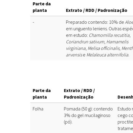
Parte da
planta
Extrato / RDD / Padronização
-
Preparado contendo: 10% de
Aloe
em unguento leniens. Outras espé
em estudo:
Chamomilla recutitia
,
Coriandrun sativum
,
Hamamelis
virginiana
,
Melisa officinalis
,
Ment
arvensis
e
Melaleuca alternifolia
.
Parte da
Extrato / RDD /
planta
Padronização
Desenh
Folha
Pomada (50 g): contendo
Estudo 
3% do gel mucilaginoso
cego co
(pó).
proctit
tratame