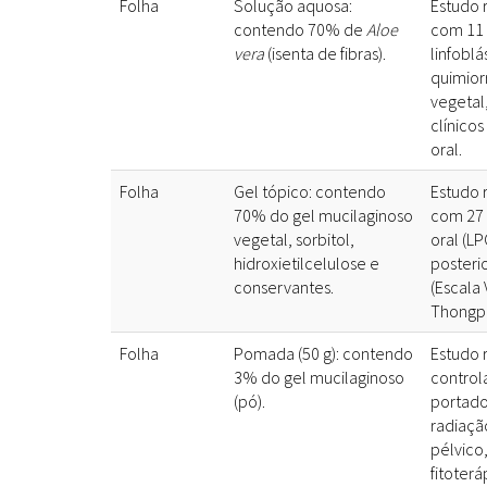
Folha
Solução aquosa:
Estudo 
contendo 70% de
Aloe
com 11 
vera
(isenta de fibras).
linfoblá
quimior
vegetal
clínicos
oral.
Folha
Gel tópico: contendo
Estudo 
70% do gel mucilaginoso
com 27 
vegetal, sorbitol,
oral (L
hidroxietilcelulose e
posteri
conservantes.
(Escala
Thongp
Folha
Pomada (50 g): contendo
Estudo 
3% do gel mucilaginoso
control
(pó).
portado
radiaçã
pélvico
fitoterá