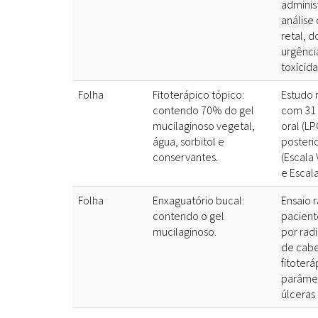
adminis
análise
retal, d
urgência
toxicid
Folha
Fitoterápico tópico:
Estudo 
contendo 70% do gel
com 31 
mucilaginoso vegetal,
oral (L
água, sorbitol e
posteri
conservantes.
(Escala 
e Escal
Folha
Enxaguatório bucal:
Ensaio 
contendo o gel
pacient
mucilaginoso.
por rad
de cabe
fitoterá
parâmetr
úlceras 