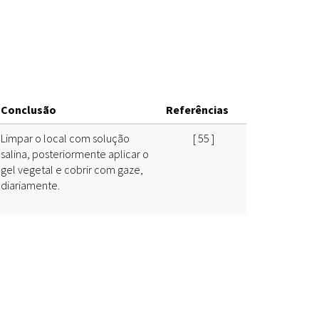
Espécies
Todos
Bases de Dados
Conclusão
Referências
Cartilhas
Base de dados
Limpar o local com solução
[
55
]
Documentos Oficiais
Especialistas
salina, posteriormente aplicar o
gel vegetal e cobrir com gaze,
Livros
diariamente.
Periódicos
Produções Acadêmicas
Padrões
Todos
Insumos (IFAV)