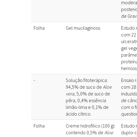
moderad
posterio
de Grav
Folha
Gel mucilaginoso.
Estudo 
com 22 
ulcerat
gel veg
parâmet
proteín
hemosse
-
Solução fitoterápica:
Ensaio 
94,5% de suco de
Aloe
com 28 
vera
, 5,0% de suco de
induzid
pêra, 0,4% essência
de cânc
limão-lima e 0,1% de
com o f
ácido cítrico.
questio
Folha
Creme hidrofílico (100 g):
Estudo 
contendo 0,5% de
Aloe
duplo-c