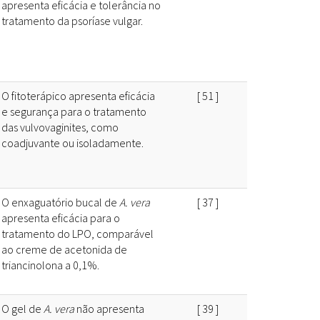
apresenta eficácia e tolerância no
tratamento da psoríase vulgar.
O fitoterápico apresenta eficácia
[
51
]
e segurança para o tratamento
das vulvovaginites, como
coadjuvante ou isoladamente.
O enxaguatório bucal de
A. vera
[
37
]
apresenta eficácia para o
tratamento do LPO, comparável
ao creme de acetonida de
triancinolona a 0,1%.
O gel de
A. vera
não apresenta
[
39
]