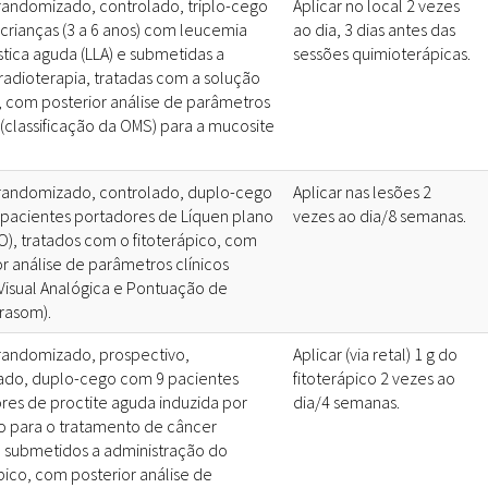
randomizado, controlado, triplo-cego
Aplicar no local 2 vezes
crianças (3 a 6 anos) com leucemia
ao dia, 3 dias antes das
stica aguda (LLA) e submetidas a
sessões quimioterápicas.
radioterapia, tratadas com a solução
, com posterior análise de parâmetros
 (classificação da OMS) para a mucosite
randomizado, controlado, duplo-cego
Aplicar nas lesões 2
pacientes portadores de Líquen plano
vezes ao dia/8 semanas.
PO), tratados com o fitoterápico, com
or análise de parâmetros clínicos
 Visual Analógica e Pontuação de
rasom).
randomizado, prospectivo,
Aplicar (via retal) 1 g do
ado, duplo-cego com 9 pacientes
fitoterápico 2 vezes ao
res de proctite aguda induzida por
dia/4 semanas.
o para o tratamento de câncer
, submetidos a administração do
pico, com posterior análise de