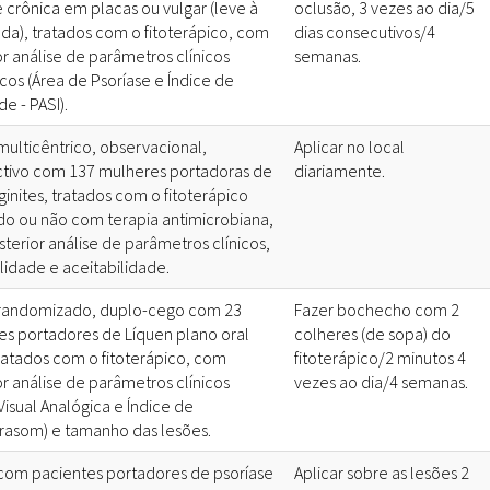
e crônica em placas ou vulgar (leve à
oclusão, 3 vezes ao dia/5
a), tratados com o fitoterápico, com
dias consecutivos/4
or análise de parâmetros clínicos
semanas.
cos (Área de Psoríase e Índice de
e - PASI).
multicêntrico, observacional,
Aplicar no local
tivo com 137 mulheres portadoras de
diariamente.
inites, tratados com o fitoterápico
do ou não com terapia antimicrobiana,
terior análise de parâmetros clínicos,
lidade e aceitabilidade.
randomizado, duplo-cego com 23
Fazer bochecho com 2
es portadores de Líquen plano oral
colheres (de sopa) do
tratados com o fitoterápico, com
fitoterápico/2 minutos 4
or análise de parâmetros clínicos
vezes ao dia/4 semanas.
Visual Analógica e Índice de
asom) e tamanho das lesões.
com pacientes portadores de psoríase
Aplicar sobre as lesões 2