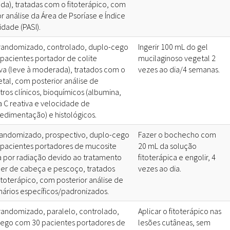
a), tratadas com o fitoterápico, com
r análise da Área de Psoríase e Índice
idade (PASI).
randomizado, controlado, duplo-cego
Ingerir 100 mL do gel
pacientes portador de colite
mucilaginoso vegetal 2
iva (leve à moderada), tratados com o
vezes ao dia/4 semanas.
etal, com posterior análise de
ros clínicos, bioquímicos (albumina,
a C reativa e velocidade de
dimentação) e histológicos.
randomizado, prospectivo, duplo-cego
Fazer o bochecho com
pacientes portadores de mucosite
20 mL da solução
a por radiação devido ao tratamento
fitoterápica e engolir, 4
er de cabeça e pescoço, tratados
vezes ao dia.
itoterápico, com posterior análise de
nários específicos/padronizados.
randomizado, paralelo, controlado,
Aplicar o fitoterápico nas
ego com 30 pacientes portadores de
lesões cutâneas, sem