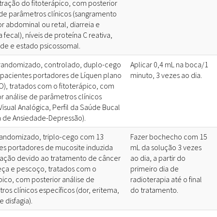
tração do fitoterápico, com posterior
 de parâmetros clínicos (sangramento
or abdominal ou retal, diarreia e
 fecal), níveis de proteína C reativa,
ade e estado psicossomal.
randomizado, controlado, duplo-cego
Aplicar 0,4 mL na boca/1
pacientes portadores de Líquen plano
minuto, 3 vezes ao dia.
PO), tratados com o fitoterápico, com
or análise de parâmetros clínicos
Visual Analógica, Perfil da Saúde Bucal
a de Ansiedade-Depressão).
randomizado, triplo-cego com 13
Fazer bochecho com 15
es portadores de mucosite induzida
mL da solução 3 vezes
iação devido ao tratamento de câncer
ao dia, a partir do
ça e pescoço, tratados com o
primeiro dia de
pico, com posterior análise de
radioterapia até o final
os clínicos específicos (dor, eritema,
do tratamento.
e disfagia).