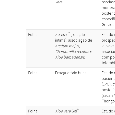
vera
.
psorías
moderad
posteri
específi
Gravidad
®
Folha
Zelesse
(solução
Estudo 
íntima): associação de
prospec
Arctium majus
,
vulvovag
Chamomilla recutita
e
associa
Aloe barbadensis
.
com pos
tolerabi
Folha
Enxaguatório bucal.
Estudo 
pacient
(LPO), 
posteri
(Escala 
Thongpr
®
Folha
Aloe vera
Gel
.
Estudo 