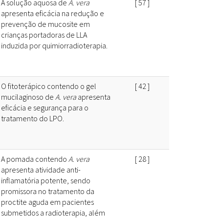
A solução aquosa de
A. vera
[
57
]
apresenta eficácia na redução e
prevenção de mucosite em
crianças portadoras de LLA
induzida por quimiorradioterapia.
O fitoterápico contendo o gel
[
42
]
mucilaginoso de
A. vera
apresenta
eficácia e segurança para o
tratamento do LPO.
A pomada contendo
A. vera
[
28
]
apresenta atividade anti-
inflamatória potente, sendo
promissora no tratamento da
proctite aguda em pacientes
submetidos a radioterapia, além