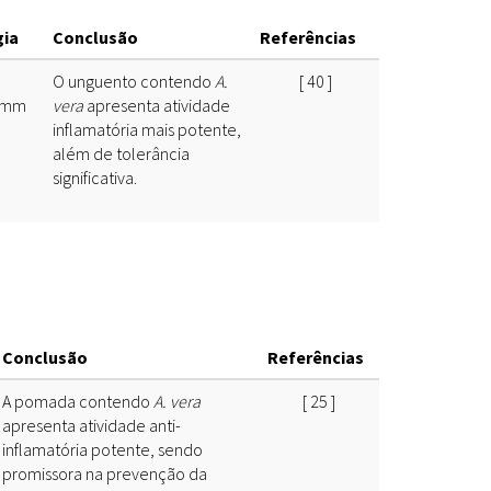
Fitoterápicos
gia
Conclusão
Referências
m
O unguento contendo
A.
[
40
]
2 mm
vera
apresenta atividade
inflamatória mais potente,
além de tolerância
significativa.
Conclusão
Referências
A pomada contendo
A. vera
[
25
]
apresenta atividade anti-
inflamatória potente, sendo
promissora na prevenção da