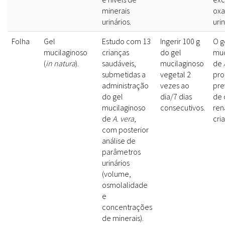
minerais
oxa
urinários.
urin
Folha
Gel
Estudo com 13
Ingerir 100 g
O g
mucilaginoso
crianças
do gel
muc
(
in natura
).
saudáveis,
mucilaginoso
de
submetidas a
vegetal 2
pro
administração
vezes ao
pre
do gel
dia/7 dias
de 
mucilaginoso
consecutivos.
ren
de
A. vera
,
cri
com posterior
análise de
parâmetros
urinários
(volume,
osmolalidade
e
concentrações
de minerais).