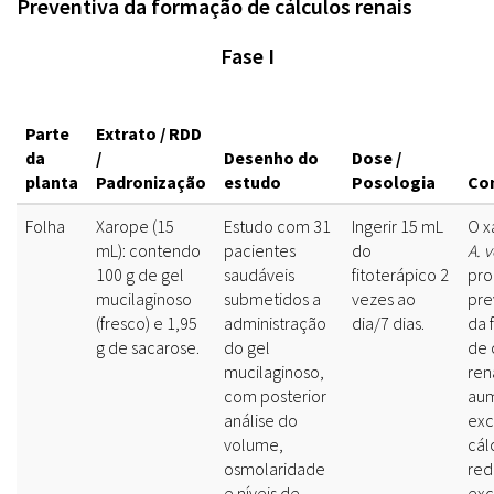
Preventiva da formação de cálculos renais
Fase I
Parte
Extrato / RDD
da
/
Desenho do
Dose /
planta
Padronização
estudo
Posologia
Co
Folha
Xarope (15
Estudo com 31
Ingerir 15 mL
O x
mL): contendo
pacientes
do
A. 
100 g de gel
saudáveis
fitoterápico 2
pro
mucilaginoso
submetidos a
vezes ao
pre
(fresco) e 1,95
administração
dia/7 dias.
da 
g de sacarose.
do gel
de 
mucilaginoso,
ren
com posterior
aum
análise do
exc
volume,
cál
osmolaridade
red
e níveis de
exc