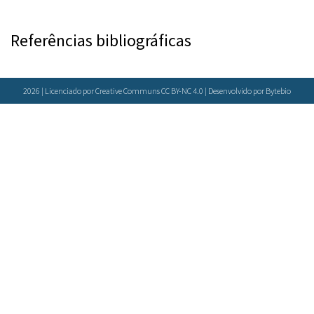
Referências bibliográficas
2026 | Licenciado por Creative Communs CC BY-NC 4.0 | Desenvolvido por
Bytebio