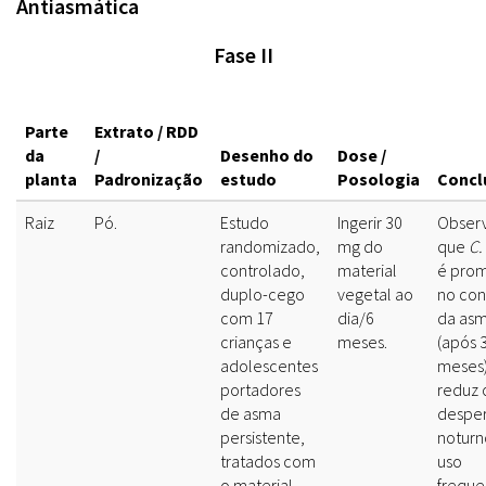
Antiasmática
Fase II
Parte
Extrato / RDD
da
/
Desenho do
Dose /
planta
Padronização
estudo
Posologia
Concl
Raiz
Pó.
Estudo
Ingerir 30
Obser
randomizado,
mg do
que
C.
controlado,
material
é prom
duplo-cego
vegetal ao
no con
com 17
dia/6
da as
crianças e
meses.
(após 3
adolescentes
meses)
portadores
reduz 
de asma
desper
persistente,
noturn
tratados com
uso
o material
freque