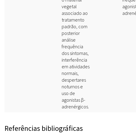
vegetal
agonis
associado ao
adrené
tratamento
padrão, com
posterior
análise
frequência
dos sintomas,
interferência
em atividades
normais,
despertares
noturnos e
uso de
agonistas β-
adrenérgicos.
Referências bibliográficas