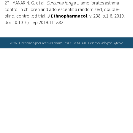
27 - MANARIN, G. et al.
Curcuma longa
L. ameliorates asthma
control in children and adolescents: a randomized, double-
blind, controlled trial.
J Ethnopharmacol
, v. 238, p.1-6, 2019.
doi: 10.1016/j.jep.2019.111882
2026 | Licenciado por Creative Communs CC BY-NC 4.0 | Desenvolvido por
Bytebio