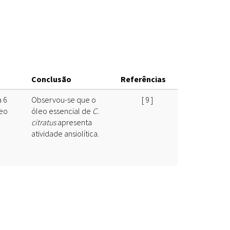
Espécies
Todos
Bases de Dados
Conclusão
Referências
Cartilhas
Base de dados
a 6
Observou-se que o
[
9
]
Documentos Oficiais
Especialistas
leo
óleo essencial de
C.
citratus
apresenta
Livros
atividade ansiolítica.
Periódicos
Produções Acadêmicas
Padrões
Todos
Insumos (IFAV)