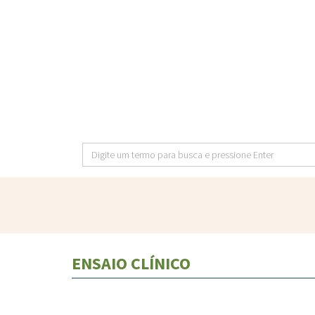
Pular
para
o
conteúdo
principal
Digite
um
termo
para
busca
e
ENSAIO CLÍNICO
pressione
Enter