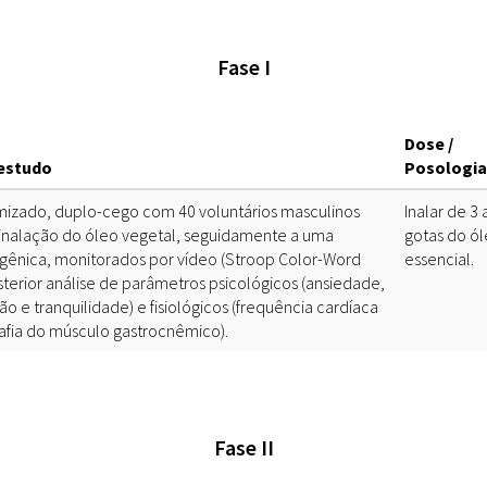
Doenças & Plantas
Medicinais
Fase I
Conceitos
Biblioteca Virtual
Dose /
estudo
Posologia
Botânica
izado, duplo-cego com 40 voluntários masculinos
Inalar de 3 
Conservação &
inalação do óleo vegetal, seguidamente a uma
gotas do ó
Biodiversidade
ogênica, monitorados por vídeo (Stroop Color-Word
essencial.
sterior análise de parâmetros psicológicos (ansiedade,
Grupos de Pesquisa
o e tranquilidade) e fisiológicos (frequência cardíaca
Sementes, Mudas &
afia do músculo gastrocnêmico).
Plantas
Produto & Indústria
Pessoas & Saberes
Fase II
Educação & Arte