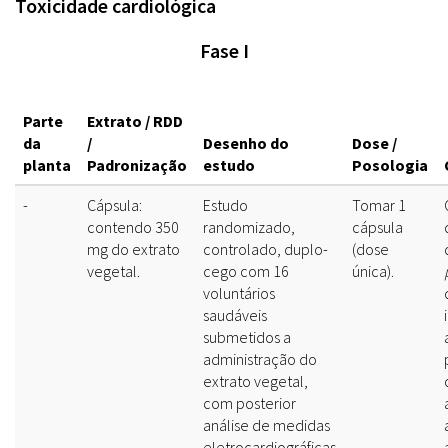
Toxicidade cardiológica
Fase I
Parte
Extrato / RDD
da
/
Desenho do
Dose /
planta
Padronização
estudo
Posologia
-
Cápsula:
Estudo
Tomar 1
contendo 350
randomizado,
cápsula
mg do extrato
controlado, duplo-
(dose
vegetal.
cego com 16
única).
voluntários
saudáveis
submetidos a
administração do
extrato vegetal,
com posterior
análise de medidas
eletrocardiográficas