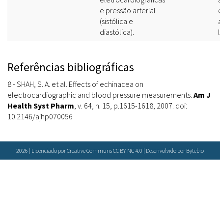
e pressão arterial
(sistólica e
diastólica).
Referências bibliográficas
8 - SHAH, S. A. et al. Effects of echinacea on
electrocardiographic and blood pressure measurements.
Am J
Health Syst Pharm
, v. 64, n. 15, p.1615-1618, 2007. doi:
10.2146/ajhp070056
2026 | Licenciado por Creative Communs CC BY-NC 4.0 | Desenvolvido por
Bytebio