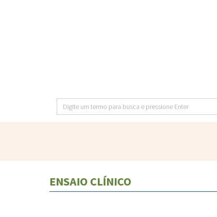
Pular
para
o
conteúdo
principal
Digite
um
termo
para
busca
e
ENSAIO CLÍNICO
pressione
Enter