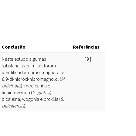
Espécies
Todos
Bases de Dados
Conclusão
Referências
Cartilhas
Base de dados
Neste estudo algumas
[
9
]
Documentos Oficiais
Especialistas
substâncias químicas foram
identificadas como: magnolol e
Livros
8,9-di-hidroxi-hidromagnolol (
M.
officinalis
), medicarina e
Periódicos
liquiritegenina (
G. glabra
),
bicaleína, wogonia e oroxilia (
S.
Produções Acadêmicas
baicalensis
).
Padrões
Todos
Insumos (IFAV)