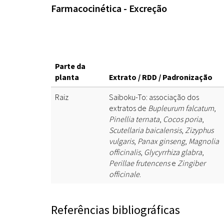
Farmacocinética - Excreção
Parte da
planta
Extrato / RDD / Padronização
Raiz
Saiboku-To: associação dos
extratos de
Bupleurum falcatum
,
Pinellia ternata
,
Cocos poria
,
Scutellaria baicalensis
,
Zizyphus
vulgaris
,
Panax ginseng
,
Magnolia
officinalis
,
Glycyrrhiza glabra
,
Perillae frutencens
e
Zingiber
officinale
.
Referências bibliográficas