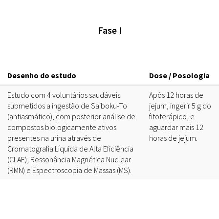
Doenças & Plantas
Medicinais
Fase I
Conceitos
Biblioteca Virtual
Desenho do estudo
Dose / Posologia
Botânica
Estudo com 4 voluntários saudáveis
Após 12 horas de
Conservação &
submetidos a ingestão de Saiboku-To
jejum, ingerir 5 g do
Biodiversidade
(antiasmático), com posterior análise de
fitoterápico, e
compostos biologicamente ativos
aguardar mais 12
Grupos de Pesquisa
presentes na urina através de
horas de jejum.
Sementes, Mudas &
Cromatografia Líquida de Alta Eficiência
Plantas
(CLAE), Ressonância Magnética Nuclear
(RMN) e Espectroscopia de Massas (MS).
Produto & Indústria
Pessoas & Saberes
Educação & Arte