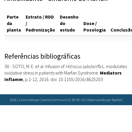
Parte
Extrato / RDD
Desenho
da
/
do
Dose /
planta
Padronização
estudo
Posologia
Conclusã
Referências bibliográficas
30 - SOTO, M. E. et al. Infusion of
Hibiscus sabdariffa
L. modulates
oxidative stress in patients with Marfan Syndrome.
Mediators
Inflamm
, p.1-12, 2016. doi: 10.1155/2016/8625203
2026 | Licenciado por Creative Communs CC BY-NC 4.0 | Desenvolvido por
Bytebio