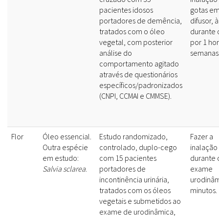
pacientes idosos
gotas e
portadores de demência,
difusor, 
tratados com o óleo
durante 
vegetal, com posterior
por 1 ho
análise do
semanas
comportamento agitado
através de questionários
específicos/padronizados
(CNPI, CCMAI e CMMSE).
Flor
Óleo essencial.
Estudo randomizado,
Fazer a
Outra espécie
controlado, duplo-cego
inalação
em estudo:
com 15 pacientes
durante 
Salvia sclarea
.
portadores de
exame
incontinência urinária,
urodinâ
tratados com os óleos
minutos.
vegetais e submetidos ao
exame de urodinâmica,