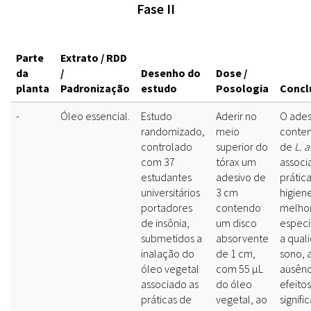
Fase II
Parte
Extrato / RDD
da
/
Desenho do
Dose /
planta
Padronização
estudo
Posologia
Concl
-
Óleo essencial.
Estudo
Aderir no
O ades
randomizado,
meio
conten
controlado
superior do
de
L. 
com 37
tórax um
associ
estudantes
adesivo de
prátic
universitários
3 cm
higien
portadores
contendo
melho
de insônia,
um disco
especi
submetidos a
absorvente
a qual
inalação do
de 1 cm,
sono, 
óleo vegetal
com 55 μL
ausênc
associado as
do óleo
efeito
práticas de
vegetal, ao
signific