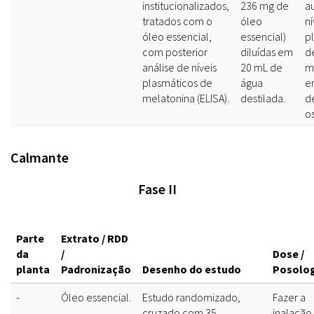
institucionalizados,
236 mg de
a
tratados com o
óleo
ní
óleo essencial,
essencial)
p
com posterior
diluídas em
d
análise de níveis
20 mL de
m
plasmáticos de
água
e
melatonina (ELISA).
destilada.
d
os
Calmante
Fase II
Parte
Extrato / RDD
da
/
Dose /
planta
Padronização
Desenho do estudo
Posolo
-
Óleo essencial.
Estudo randomizado,
Fazer a
cruzado com 35
inalação