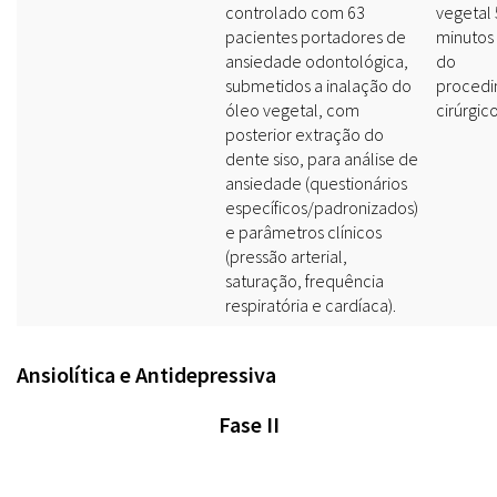
controlado com 63
vegetal 
pacientes portadores de
minutos
ansiedade odontológica,
do
submetidos a inalação do
proced
óleo vegetal, com
cirúrgico
posterior extração do
dente siso, para análise de
ansiedade (questionários
específicos/padronizados)
e parâmetros clínicos
(pressão arterial,
saturação, frequência
respiratória e cardíaca).
Ansiolítica e Antidepressiva
Fase II