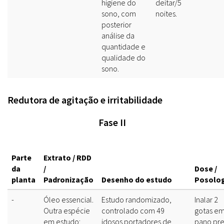
higiene do
deitar/5
sono, com
noites.
posterior
análise da
quantidade e
qualidade do
sono.
Redutora de agitação e irritabilidade
Fase II
Parte
Extrato / RDD
da
/
Dose /
planta
Padronização
Desenho do estudo
Posolo
-
Óleo essencial.
Estudo randomizado,
Inalar 2
Outra espécie
controlado com 49
gotas e
em estudo:
idosos portadores de
pano pr