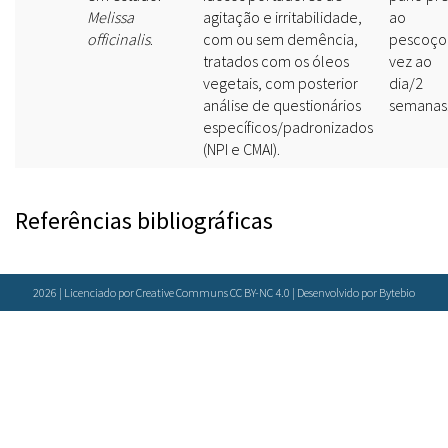
Melissa
agitação e irritabilidade,
ao
officinalis
.
com ou sem demência,
pescoço
tratados com os óleos
vez ao
vegetais, com posterior
dia/2
análise de questionários
semanas
específicos/padronizados
(NPI e CMAI).
Referências bibliográficas
2026 | Licenciado por Creative Communs CC BY-NC 4.0 | Desenvolvido por
Bytebio