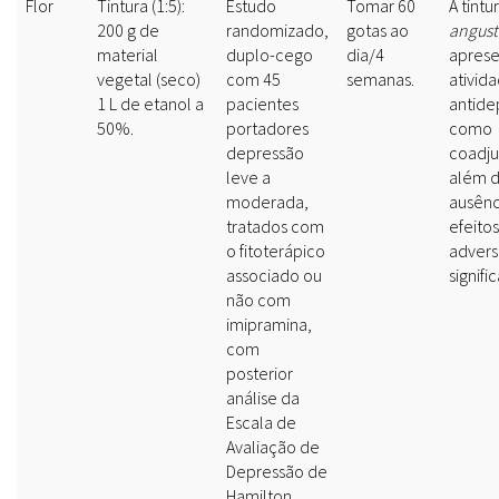
Flor
Tintura (1:5):
Estudo
Tomar 60
A tintu
200 g de
randomizado,
gotas ao
angusti
material
duplo-cego
dia/4
aprese
vegetal (seco)
com 45
semanas.
ativid
1 L de etanol a
pacientes
antide
50%.
portadores
como
depressão
coadju
leve a
além 
moderada,
ausênc
tratados com
efeitos
o fitoterápico
advers
associado ou
signific
não com
imipramina,
com
posterior
análise da
Escala de
Avaliação de
Depressão de
Hamilton