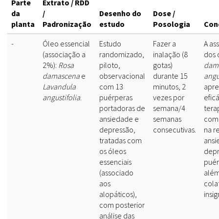
Parte
Extrato / RDD
da
/
Desenho do
Dose /
planta
Padronização
estudo
Posologia
Con
-
Óleo essencial
Estudo
Fazer a
A as
(associação a
randomizado,
inalação (8
dos 
2%):
Rosa
piloto,
gotas)
dam
damascena
e
observacional
durante 15
angu
Lavandula
com 13
minutos, 2
apre
angustifolia
.
puérperas
vezes por
efic
portadoras de
semana/4
tera
ansiedade e
semanas
com
depressão,
consecutivas.
na r
tratadas com
ansi
os óleos
dep
essenciais
puér
(associado
além
aos
cola
alopáticos),
insig
com posterior
análise das