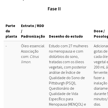
Fase II
Parte
Extrato / RDD
da
/
Dose /
planta
Padronização
Desenho do estudo
Posolo
-
Óleo essencial.
Estudo com 27 mulheres
Adicionar
Associação
na menopausa e com
gotas de
com:
Citrus
distúrbios do sono,
cada ól
limon
.
tratadas com os óleos
vegetal
vegetais, com posterior
200 mL 
análise de Índice de
fervente
Qualidade do Sono de
fazer a
Pittsburgh (PSQI),
inalação
Questionário de
diariame
Qualidade de Vida
durante 
Específico para
minutos
Menopausa (MENQOL) e
dias.