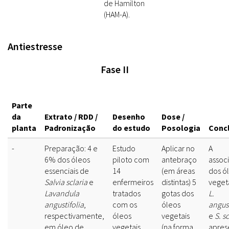
de Hamilton
(HAM-A).
Antiestresse
Fase II
Parte
da
Extrato / RDD /
Desenho
Dose /
planta
Padronização
do estudo
Posologia
Conc
-
Preparação: 4 e
Estudo
Aplicar no
A
6% dos óleos
piloto com
antebraço
assoc
essenciais de
14
(em áreas
dos ó
Salvia sclaria
e
enfermeiros
distintas) 5
veget
Lavandula
tratados
gotas dos
L.
angustifolia
,
com os
óleos
angust
respectivamente,
óleos
vegetais
e
S. s
em óleo de
vegetais,
(na forma
apres