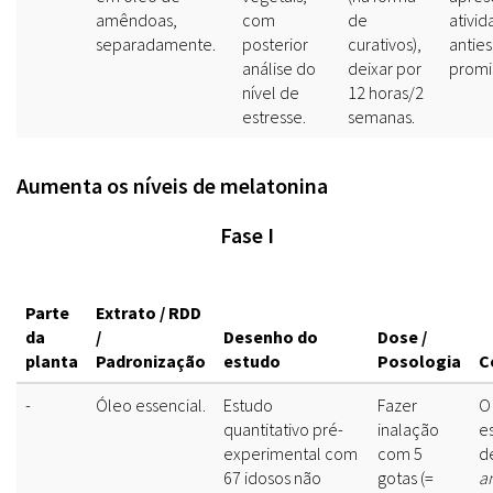
amêndoas,
com
de
ativi
separadamente.
posterior
curativos),
anties
análise do
deixar por
promi
nível de
12 horas/2
estresse.
semanas.
Aumenta os níveis de melatonina
Fase I
Parte
Extrato / RDD
da
/
Desenho do
Dose /
planta
Padronização
estudo
Posologia
C
-
Óleo essencial.
Estudo
Fazer
O
quantitativo pré-
inalação
e
experimental com
com 5
d
67 idosos não
gotas (=
an