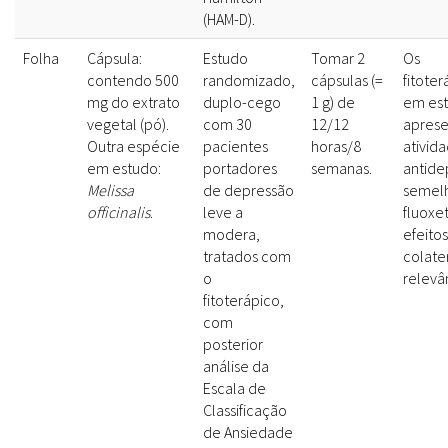
(HAM-D).
Folha
Cápsula:
Estudo
Tomar 2
Os
contendo 500
randomizado,
cápsulas (=
fitoter
mg do extrato
duplo-cego
1 g) de
em es
vegetal (pó).
com 30
12/12
apres
Outra espécie
pacientes
horas/8
ativid
em estudo:
portadores
semanas.
antide
Melissa
de depressão
semelh
officinalis
.
leve a
fluoxet
modera,
efeitos
tratados com
colate
o
relevâ
fitoterápico,
com
posterior
análise da
Escala de
Classificação
de Ansiedade