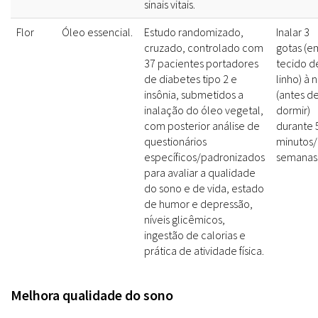
sinais vitais.
Flor
Óleo essencial.
Estudo randomizado,
Inalar 3
cruzado, controlado com
gotas (e
37 pacientes portadores
tecido d
de diabetes tipo 2 e
linho) à 
insônia, submetidos a
(antes d
inalação do óleo vegetal,
dormir)
com posterior análise de
durante 
questionários
minutos/
específicos/padronizados
semanas
para avaliar a qualidade
do sono e de vida, estado
de humor e depressão,
níveis glicêmicos,
ingestão de calorias e
prática de atividade física.
Melhora qualidade do sono