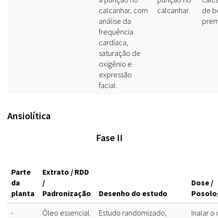
calcanhar, com
calcanhar.
de b
análise da
prem
frequência
cardíaca,
saturação de
oxigênio e
expressão
facial.
Ansiolítica
Fase II
Parte
Extrato / RDD
da
/
Dose /
planta
Padronização
Desenho do estudo
Posolo
-
Óleo essencial.
Estudo randomizado,
Inalar o