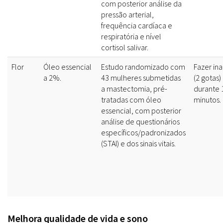
com posterior análise da
pressão arterial,
frequência cardíaca e
respiratória e nível
cortisol salivar.
Flor
Óleo essencial
Estudo randomizado com
Fazer in
a 2%.
43 mulheres submetidas
(2 gotas)
a mastectomia, pré-
durante 
tratadas com óleo
minutos.
essencial, com posterior
análise de questionários
específicos/padronizados
(STAI) e dos sinais vitais.
Melhora qualidade de vida e sono