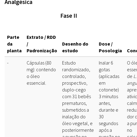
Analgésica
Fase II
Parte
Extrato / RDD
da
/
Desenho do
Dose /
planta
Padronização
estudo
Posologia
Con
-
Cápsulas (80
Estudo
Inalar 6
O ól
mg): contendo
randomizado,
gotas
esse
o óleo
controlado,
(aplicadas
de
L.
essencial.
prospectivo,
em
angus
duplo-cego
cotonete)
apre
com 31 bebês
3 minutos
ativ
prematuros,
antes,
calm
submetidos a
durante e
redu
inalação do
30
dor 
óleo vegetal, e
segundos
a pu
posteriormente
após a
no
a punção no
punção no
calc