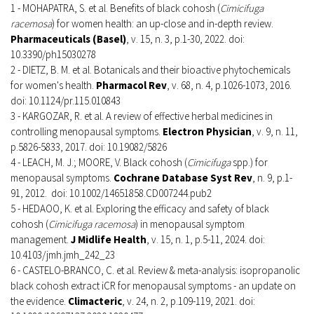
1 - MOHAPATRA, S. et al. Benefits of black cohosh (
Cimicifuga
racemosa
) for women health: an up-close and in-depth review.
Pharmaceuticals (Basel)
, v. 15, n. 3, p.1-30, 2022. doi:
10.3390/ph15030278
2 - DIETZ, B. M. et al. Botanicals and their bioactive phytochemicals
for women's health.
Pharmacol Rev
, v. 68, n. 4, p.1026-1073, 2016.
doi: 10.1124/pr.115.010843
3 - KARGOZAR, R. et al. A review of effective herbal medicines in
controlling menopausal symptoms.
Electron Physician
, v. 9, n. 11,
p.5826-5833, 2017. doi: 10.19082/5826
4 - LEACH, M. J.; MOORE, V. Black cohosh (
Cimicifuga
spp.) for
menopausal symptoms.
Cochrane Database Syst Rev
, n. 9, p.1-
91, 2012. doi: 10.1002/14651858.CD007244.pub2
5 - HEDAOO, K. et al. Exploring the efficacy and safety of black
cohosh (
Cimicifuga racemosa
) in menopausal symptom
management.
J Midlife Health
, v. 15, n. 1, p.5-11, 2024. doi:
10.4103/jmh.jmh_242_23
6 - CASTELO-BRANCO, C. et al. Review & meta-analysis: isopropanolic
black cohosh extract iCR for menopausal symptoms - an update on
the evidence.
Climacteric
, v. 24, n. 2, p.109-119, 2021. doi: