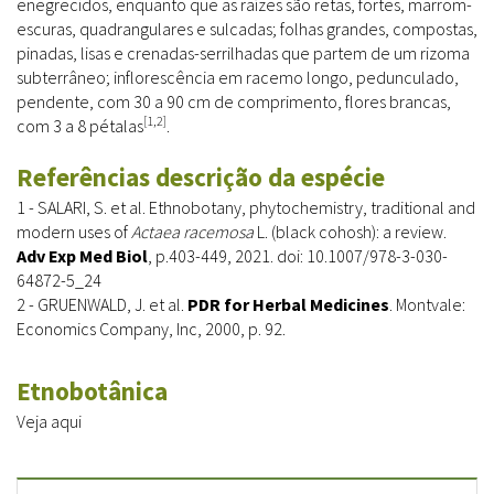
enegrecidos, enquanto que as raízes são retas, fortes, marrom-
escuras, quadrangulares e sulcadas; folhas grandes, compostas,
pinadas, lisas e crenadas-serrilhadas que partem de um rizoma
subterrâneo; inflorescência em racemo longo, pedunculado,
pendente, com 30 a 90 cm de comprimento, flores brancas,
[1,2]
com 3 a 8 pétalas
.
Referências descrição da espécie
1 - SALARI, S. et al. Ethnobotany, phytochemistry, traditional and
modern uses of
Actaea racemosa
L. (black cohosh): a review.
Adv Exp Med Biol
, p.403-449, 2021. doi: 10.1007/978-3-030-
64872-5_24
2 - GRUENWALD, J. et al.
PDR for Herbal Medicines
. Montvale:
Economics Company, Inc, 2000, p. 92.
Etnobotânica
Veja aqui