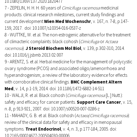
10.1080/13697137.2020.1820477
7 - ZEPELIN, H. H. H. 60 years of
Cimicifuga racemosa
medicinal
products: clinical research milestones, current study findings and
current development.
Wien Med Wochenschr
, v. 167, n. 7-8, p.147-
159, 2017. doi: 10.1007/s10354-016-0537-z
8 - WUTTKE, W. et al. The non-estrogenic alternative for the treatment
of climacteric complaints: black cohosh (
Cimicifuga
or
Actaea
racemosa
).
J Steroid Biochem Mol Biol
, v. 139, p.302-310, 2014.
doi: 10.1016/j.jsbmb.2013.02.007
9 - ARENTZ, S. et al. Herbal medicine for the management of polycystic
ovary syndrome (PCOS) and associated oligo/amenorrhoea and
hyperandrogenism; a review of the laboratory evidence for effects
with corroborative clinical findings.
BMC Complement Altern
Med
, v. 14, p.1-19, 2014. doi: 10.1186/1472-6882-14-511
10 - WALJI, R. et al. Black cohosh (
Cimicifuga racemosa
[L.] Nutt.):
safety and efficacy for cancer patients.
Support Care Cancer
, v. 15,
n. 8, p.913-921, 2007. doi: 10.1007/s00520-007-0286-z
11 - MAHADY, G. B. et al. Black cohosh (
Actaea
/
Cimicifuga racemosa
):
review of the clinical data for safety and efficacy in menopausal
symptoms.
Treat Endocrinol
, v. 4, n. 3, p.177-184, 2005. doi:
10.2165/00024677-200504030-00006