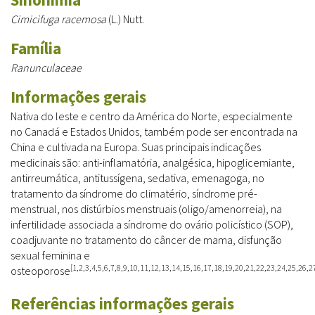
Cimicifuga racemosa
(L.) Nutt.
Família
Ranunculaceae
Informações gerais
Nativa do leste e centro da América do Norte, especialmente
no Canadá e Estados Unidos, também pode ser encontrada na
China e cultivada na Europa. Suas principais indicações
medicinais são: anti-inflamatória, analgésica, hipoglicemiante,
antirreumática, antitussígena, sedativa, emenagoga, no
tratamento da síndrome do climatério, síndrome pré-
menstrual, nos distúrbios menstruais (oligo/amenorreia), na
infertilidade associada a síndrome do ovário policístico (SOP),
coadjuvante no tratamento do câncer de mama, disfunção
sexual feminina e
[1,2,3,4,5,6,7,8,9,10,11,12,13,14,15,16,17,18,19,20,21,22,23,24,25,26,2
osteoporose
Referências informações gerais