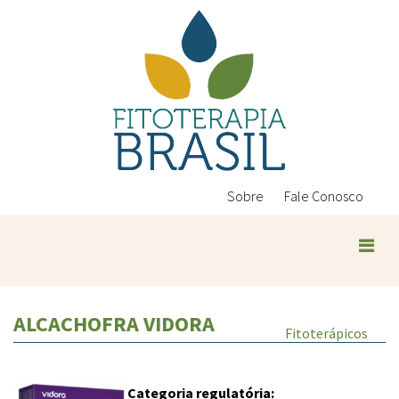
Pular
para
o
conteúdo
principal
Sobre
Fale Conosco
ALCACHOFRA VIDORA
Fitoterápicos
Categoria regulatória: