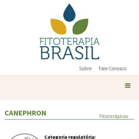
Pular
para
o
conteúdo
principal
Sobre
Fale Conosco
CANEPHRON
Fitoterápicos
Categoria regulatória: