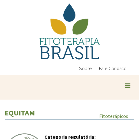
Pular
para
o
conteúdo
principal
Sobre
Fale Conosco
EQUITAM
Fitoterápicos
Categoria regulatória: