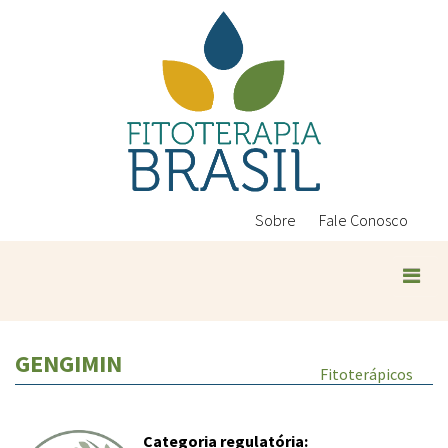
Pular
para
o
conteúdo
principal
Sobre
Fale Conosco
GENGIMIN
Fitoterápicos
Categoria regulatória: