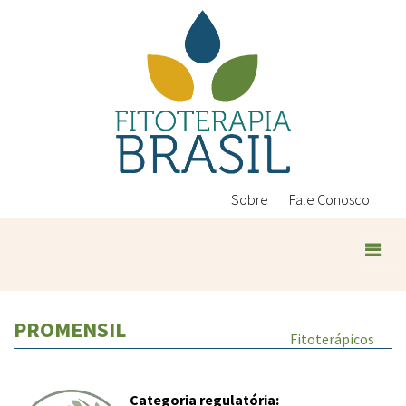
Pular
para
o
conteúdo
principal
Sobre
Fale Conosco
PROMENSIL
Fitoterápicos
Categoria regulatória: