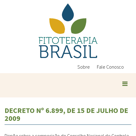
Pular
para
o
conteúdo
principal
Sobre
Fale Conosco
DECRETO Nº 6.899, DE 15 DE JULHO DE
2009
Dispõe sobre a composição do Conselho Nacional de Controle