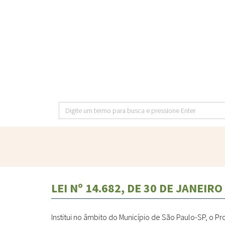
Pular
para
o
conteúdo
principal
Digite
um
termo
para
busca
e
LEI Nº 14.682, DE 30 DE JANEIRO
pressione
Enter
Institui no âmbito do Município de São Paulo-SP, o P