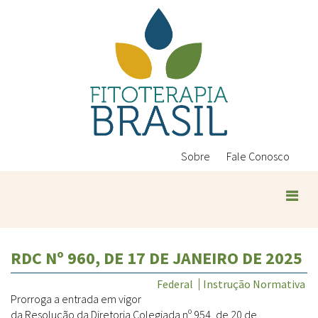
Pular
para
o
conteúdo
principal
Sobre
Fale Conosco
Plantas Medicinais
RDC Nº 960, DE 17 DE JANEIRO DE 2025
Conteúdos
Legislação
Federal
Instrução Normativa
Prorroga a entrada em vigor
Controle de Qualidade
Ambientais
da Resolução da Diretoria Colegiada nº 954, de 20 de