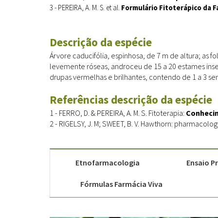
3 - PEREIRA, A. M. S. et al.
Formulário Fitoterápico da 
Descrição da espécie
Árvore caducifólia, espinhosa, de 7 m de altura; as 
levemente róseas, androceu de 15 a 20 estames ins
drupas vermelhas e brilhantes, contendo de 1 a 3 s
Referências descrição da espécie
1 - FERRO, D. & PEREIRA, A. M. S. Fitoterapia:
Conhecime
2 - RIGELSY, J. M; SWEET, B. V. Hawthorn: pharmacolo
Etnofarmacologia
Ensaio Pr
Fórmulas Farmácia Viva