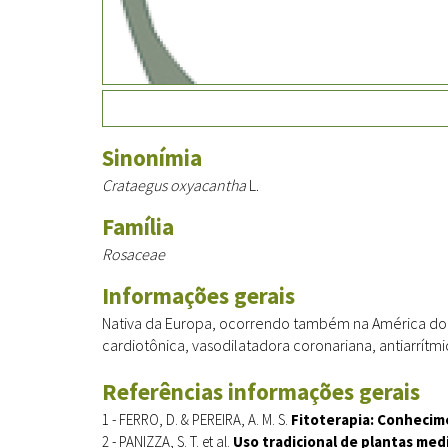
Sinonímia
Crataegus oxyacantha
L.
Família
Rosaceae
Informações gerais
Nativa da Europa, ocorrendo também na América do No
cardiotônica, vasodilatadora coronariana, antiarrítm
Referências informações gerais
1 - FERRO, D. & PEREIRA, A. M. S.
Fitoterapia: Conhecimen
2 - PANIZZA, S. T. et al.
Uso tradicional de plantas medi