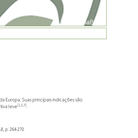
Fitoterápicos
a Europa. Suas principais indicações são:
[1,2,3]
tiva leve
.
18, p. 264-270.