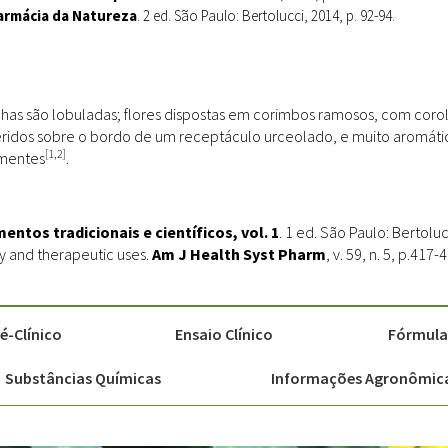
Farmácia da Natureza
. 2 ed. São Paulo: Bertolucci, 2014, p. 92-94.
folhas são lobuladas; flores dispostas em corimbos ramosos, com coro
eridos sobre o bordo de um receptáculo urceolado, e muito aromáti
[1,2]
ementes
.
ntos tradicionais e científicos, vol. 1
. 1 ed. São Paulo: Bertoluc
gy and therapeutic uses.
Am J Health Syst Pharm
, v. 59, n. 5, p.41
é-Clínico
Ensaio Clínico
Fórmulas
Substâncias Químicas
Informações Agronômic