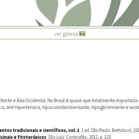
Sites
Etnobotânica
ver galeria
rte e Ásia Ocidental. No Brasil é quase que totalmente importada d
ica, anti-hipertensiva, hipocolesterolemiante, hipoglicemiante e seda
tos tradicionais e científicos, vol. 1
. 1 ed. São Paulo: Bertolucci, 20
cinais e fitoterápicos
. São Luiz: Conbrafito, 2012, p. 123.