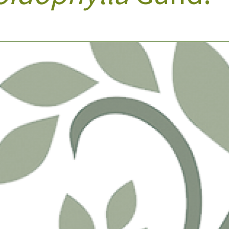
Doenças & Plantas
Medicinais
Conceitos
Biblioteca Virtual
Botânica
Conservação &
Biodiversidade
Grupos de Pesquisa
Sementes, Mudas &
Plantas
Produto & Indústria
Pessoas & Saberes
Educação & Arte