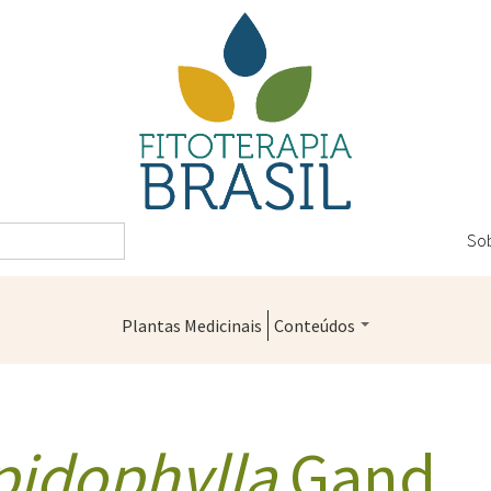
So
Plantas Medicinais
Conteúdos
Legislação
Controle de Qualidade
pidophylla
Gand.
Farmácias Vivas