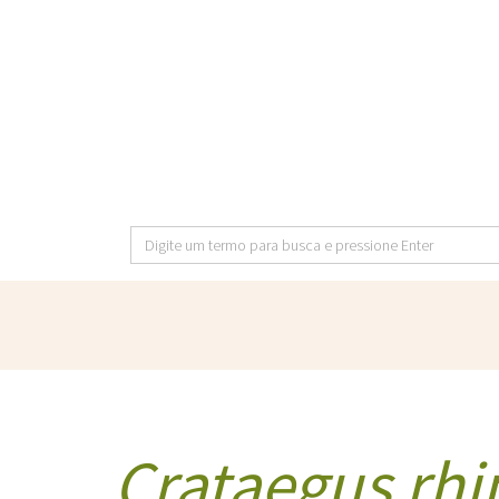
Pular
para
o
conteúdo
principal
Digite
um
termo
para
busca
e
pressione
Enter
Crataegus rhi