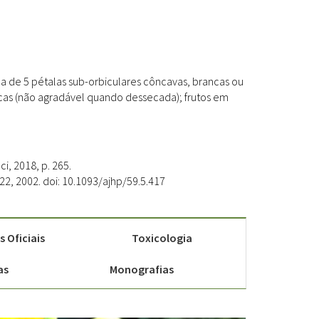
la de 5 pétalas sub-orbiculares côncavas, brancas ou
cas (não agradável quando dessecada); frutos em
ci, 2018, p. 265.
7-422, 2002. doi: 10.1093/ajhp/59.5.417
 Oficiais
Toxicologia
as
Monografias