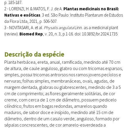
p. 185-187.
2 - LORENZI, H. & MATOS, F. J. de A.
Plantas medicinais no Brasil:
Nativas e exóticas
. 3 ed. São Paulo: Instituto Plantarum de Estudos
da Flora Ltda, 2021, p. 506-507.
3 - NOVITASARI, A. et al.
Physalis angulata
Linn. as a medicinal plant
(review).
Biomed Rep
, v. 20, n. 3, p.1-16. doi: 10.3892/br.2024.1735
Descrição da espécie
Planta herbácea, ereta, anual, ramificada, medindo até 70 cm
de altura, de caule anguloso, glabro ou com tricomas esparsos,
simples, possui tricomas antrorsos nos ramos jovens pecíolos e
nervuras; folhas simples, membranáceas, ovais, agudas, de
margem dentada, glabras ou glabrescentes, medindo de 3 a 5
cm de comprimento; as flores geralmente solitárias, de cor
creme, com cerca de 1 cm de diâmetro, possuem pedicelo
cilíndrico; frutos em bagas redondas, amarelos quando
maduros, de sabor doce e insípido, medindo até 15 cm de
diâmetro, dentro de um casulo verde, anguloso, formado por
sépalas concrescentes, de cor amarelo-esverdeada a