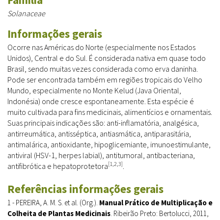
Solanaceae
Informações gerais
Ocorre nas Américas do Norte (especialmente nos Estados
Unidos), Central e do Sul. É considerada nativa em quase todo
Brasil, sendo muitas vezes considerada como erva daninha.
Pode ser encontrada também em regiões tropicais do Velho
Mundo, especialmente no Monte Kelud (Java Oriental,
Indonésia) onde cresce espontaneamente. Esta espécie é
muito cultivada para fins medicinais, alimentícios e ornamentais.
Suas principais indicações são: anti-inflamatória, analgésica,
antirreumática, antisséptica, antiasmática, antiparasitária,
antimalárica, antioxidante, hipoglicemiante, imunoestimulante,
antiviral (HSV-1, herpes labial), antitumoral, antibacteriana,
[1,2,3]
antifibrótica e hepatoprotetora
.
Referências informações gerais
1 - PEREIRA, A. M. S. et al. (Org.).
Manual Prático de Multiplicação e
Colheita de Plantas Medicinais
. Ribeirão Preto: Bertolucci, 2011,