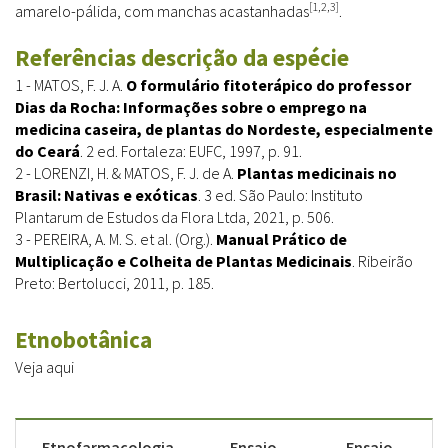
[1,2,3]
amarelo-pálida, com manchas acastanhadas
.
Referências descrição da espécie
1 - MATOS, F. J. A.
O formulário fitoterápico do professor
Dias da Rocha: Informações sobre o emprego na
medicina caseira, de plantas do Nordeste, especialmente
do Ceará
. 2 ed. Fortaleza: EUFC, 1997, p. 91.
2 - LORENZI, H. & MATOS, F. J. de A.
Plantas medicinais no
Brasil: Nativas e exóticas
. 3 ed. São Paulo: Instituto
Plantarum de Estudos da Flora Ltda, 2021, p. 506.
3 - PEREIRA, A. M. S. et al. (Org.).
Manual Prático de
Multiplicação e Colheita de Plantas Medicinais
. Ribeirão
Preto: Bertolucci, 2011, p. 185.
Etnobotânica
Veja aqui
Etnofarmacologia
Ensaio
Ensaio