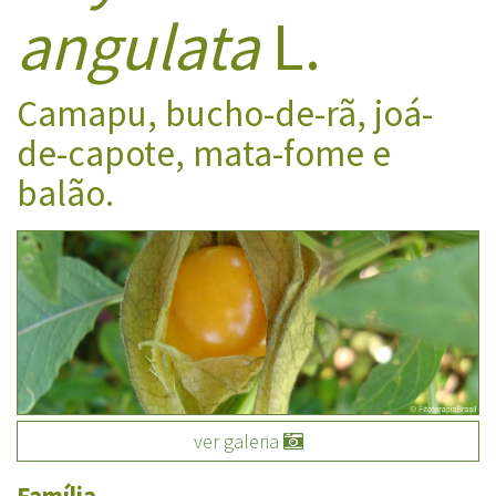
angulata
L.
Camapu, bucho-de-rã, joá-
de-capote, mata-fome e
balão.
ver galeria
Família