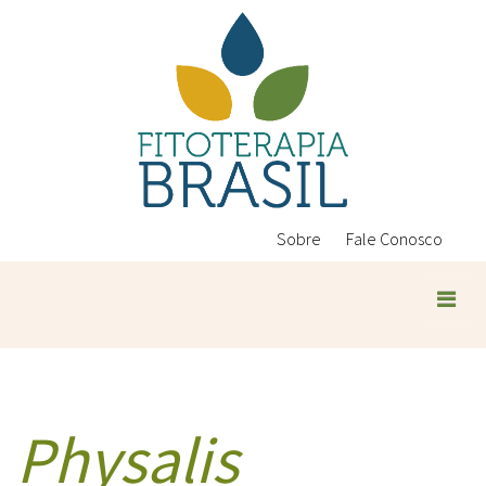
Pular
para
o
conteúdo
principal
Sobre
Fale Conosco
Physalis