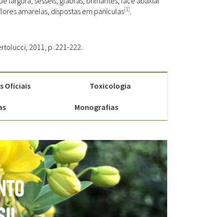
 largura, sésseis, glabras, brilhantes, face abaxial
[1]
lores amarelas, dispostas em panículas
.
ertolucci, 2011, p. 221-222.
 Oficiais
Toxicologia
as
Monografias