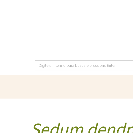
Pular
para
o
conteúdo
principal
Digite
um
termo
para
busca
e
pressione
Enter
Sedum dendr