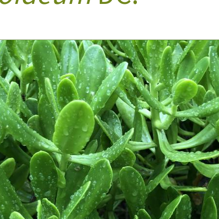
Doenças & Plantas
Medicinais
Conceitos
Biblioteca Virtual
Botânica
Conservação &
Biodiversidade
Grupos de Pesquisa
Sementes, Mudas &
Plantas
Produto & Indústria
Pessoas & Saberes
Educação & Arte