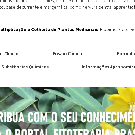
folhas são alternas, simples, de 1 a 5 cm de comprimento x 1 a 2 cm de
o, base decurrente e margem lisa, como nervura central aparente; f
ultiplicação e Colheita de Plantas Medicinais
. Ribeirão Preto: B
é-Clínico
Ensaio Clínico
Fórmulas
Substâncias Químicas
Informações Agronômic