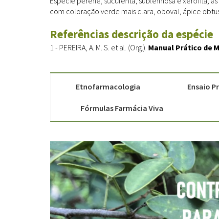
Espécie perene, suculenta, sublenhosa e xerófita; as 
com coloração verde mais clara, oboval, ápice obtus
Referências descrição da espécie
1 - PEREIRA, A. M. S. et al. (Org.).
Manual Prático de M
Etnofarmacologia
Ensaio Pr
Fórmulas Farmácia Viva