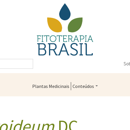
So
Plantas Medicinais
Conteúdos
Legislação
Controle de Qualidade
oideum
DC.
Farmácias Vivas