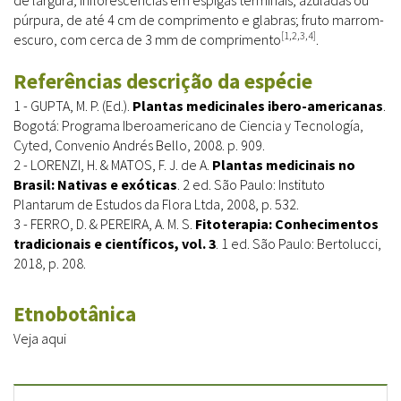
púrpura, de até 4 cm de comprimento e glabras; fruto marrom-
[1,2,3,4]
escuro, com cerca de 3 mm de comprimento
.
Referências descrição da espécie
1 - GUPTA, M. P. (Ed.).
Plantas medicinales ibero-americanas
.
Bogotá: Programa Iberoamericano de Ciencia y Tecnología,
Cyted, Convenio Andrés Bello, 2008. p. 909.
2 - LORENZI, H. & MATOS, F. J. de A.
Plantas medicinais no
Brasil: Nativas e exóticas
. 2 ed. São Paulo: Instituto
Plantarum de Estudos da Flora Ltda, 2008, p. 532.
3 - FERRO, D. & PEREIRA, A. M. S.
Fitoterapia: Conhecimentos
tradicionais e científicos, vol. 3
. 1 ed. São Paulo: Bertolucci,
2018, p. 208.
Etnobotânica
Veja aqui