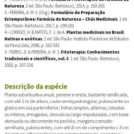
Natureza
. 2 ed. São Paulo: Bertolucci, 2014, p. 263-265.
3 - PEREIRA, A. M. S. (Org.).
Formulário de Preparação
Extemporânea: Farmácia da Natureza – Chás Medicinais
. 1 ed.
São Paulo: Bertolucci, 2017, p. 199-202.
4 - LORENZI, H. & MATOS, F. J. de A.
Plantas medicinais no Brasil:
Nativas e exóticas
. 2 ed. São Paulo: Instituto Plantarum de Estudos
da Flora Ltda, 2008, p. 532-533.
5 - FERRO, D. & PEREIRA, A. M. S.
Fitoterapia: Conhecimentos
tradicionais e científicos, vol. 3
. 1 ed. São Paulo: Bertolucci,
2018, p. 207-216.
Descrição da espécie
Planta subarbustiva anual, perene e ereta, bastante ramificada,
com até 1 m de altura, caule semiquadrangular, pubescente ou
glabro em sua parte inferior; folhas simples, alternas, lobadas
ou inteiras, enrugadas, obovais ou largo-espatuladas, com base
atenuada ou decorrente no pecíolo, margens crenado-
serrilhada, pubescentes, com até 8 cm de comprimento x 3 cm
de largura; inflorescências em espigas terminais, azuladas ou