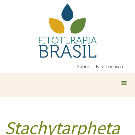
Pular
para
o
conteúdo
principal
Sobre
Fale Conosco
Stachytarpheta