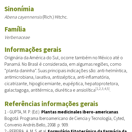
Sinonímia
Abena cayennensis
(Rich.) Hitchc.
Família
Verbenaceae
Informações gerais
Originária da América do Sul, ocorre também no México até o
Panamá. No Brasil é considerada, em algumas regiões, como
“planta daninha”. Suas principais indicações são: anti-helmíntica,
antimicrobiana, laxativa, antisséptica, anti-inflamatória,
cicatrizante, hipoglicemiante, eupéptica, hepatoprotetora,
[1,2,3,4,5]
galactagoga, antitérmica, diurética e ansiolítica
.
Referências informações gerais
1 - GUPTA, M. P. (Ed.).
Plantas medicinales ibero-americanas
.
Bogotá: Programa Iberoamericano de Ciencia y Tecnología, Cyted,
Convenio Andrés Bello, 2008. p. 909.
2 - PEREIRA, A. M. S. et al.
Formulário Fitoterápico da Farmácia da