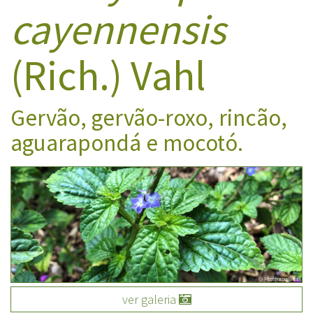
cayennensis
(Rich.) Vahl
Gervão, gervão-roxo, rincão,
aguarapondá e mocotó.
ver galeria