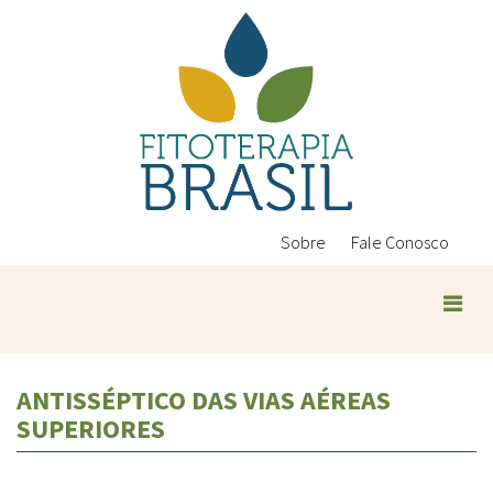
Pular
para
o
conteúdo
principal
Sobre
Fale Conosco
ANTISSÉPTICO DAS VIAS AÉREAS
SUPERIORES