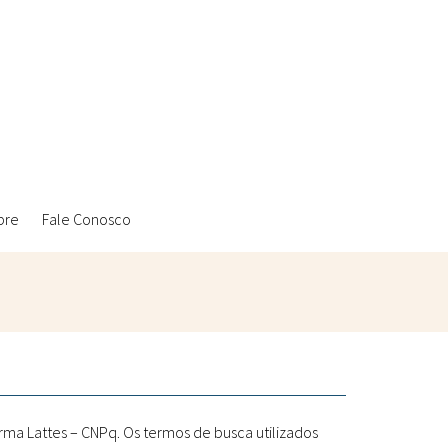
bre
Fale Conosco
Ambientais
Laboratórios Reblados
Sanitárias
Metodologias
rma Lattes – CNPq. Os termos de busca utilizados
Políticas