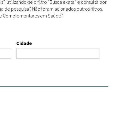
s”, utilizando-se o filtro “Busca exata” e consulta por
Espécies
Todos
de pesquisa”. Não foram acionados outros filtros.
as e Complementares em Saúde”.
Bases de Dados
Cidade
Cartilhas
Base de dados
Documentos Oficiais
Especialistas
Livros
Periódicos
Produções Acadêmicas
Padrões
Todos
Insumos (IFAV)