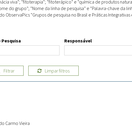
cia viva”; “fitoterapia”; “fitoterápico” e “química de produtos naturai
Doenças & Plantas
 do grupo”; “Nome da linha de pesquisa” e “Palavra-chave da linha 
Medicinais
do ObservaPics “Grupos de pesquisa no Brasil e Práticas Integrativ
Conceitos
Biblioteca Virtual
 Pesquisa
Responsável
Botânica
Conservação &
Biodiversidade
Filtrar
Limpar filtros
Grupos de Pesquisa
Sementes, Mudas &
Plantas
Produto & Indústria
Pessoas & Saberes
 do Carmo Vieira
Educação & Arte