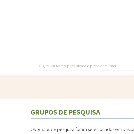
Pular
para
o
conteúdo
principal
Digite
um
termo
para
busca
e
GRUPOS DE PESQUISA
pressione
Enter
Os grupos de pesquisa foram selecionados em busca n