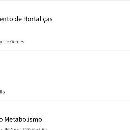
Sites
ento de Hortaliças
Etnobotânica
Augusto Gomes
llo
do Metabolismo
ho - UNESP - Campus Bauru