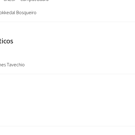
Dokkedal Bosqueiro
ticos
omes Tavechio