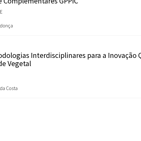
s e Complementares GPPIC
TE
ndonça
dologias Interdisciplinares para a Inovação
de Vegetal
 da Costa