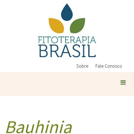
Pular
para
o
conteúdo
principal
Sobre
Fale Conosco
Bauhinia