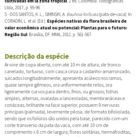
cultivadas em la zona tropical
. 2 ed. Colômbia: Todográficas
Ltda, 2017, p. 95-96.
5 - DOS SANTOS, K. L.; SIMINSKI, A.
Bauhnia forficata
(pata-de-vaca). In:
CORADIN, L. et al. (Ed.).
Espécies nativas da flora brasileira de
valor econômico atual ou potencial: Plantas para o futuro:
Região Sul
. Brasília, DF: MMA, 2011. p. 561-567.
Descrição da espécie
Árvore de copa aberta, com até 10 m de altura, de tronco
canelado, tortuoso, com casca cinza a castanho-amarronzado,
sulcados longitudinalmente; apresenta acúleos nos ramos,
quase sempre gêmeos, ora uniformemente retos, ora
ligeiramente curvos para dentro, finos, ou grossos; folhas
simples, alternas, ovaladas a lanceoladas, membranáceas e
coriáceas, brilhante na face superior, possuem 9 nervuras
principais (palmada), levemente pilosa, de formato bifoliolada,
sendo que os folíolos são unidos pela base, parecido com um
corte transverso da pata da vaca, com até 10 cm de
comprimento x 6 cm de largura; flores solitárias, hermafroditas,