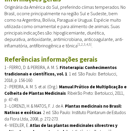
Originária da América do Sul, preferindo climas temperados. No
Brasil, ocorre principalmente na região Sul e Sudeste, bem
como na Argentina, Bolívia, Paraguai e Uruguai. Espécie muito
utilizada como ornamental e para alimento de animais. Suas
principais indicações são: hipoglicemiante, diurética,
depurativa, antioxidante, antimicrobiana, anticoagulante, anti-
[1,2,3,4,5]
inflamatória, antifibrinogênica e tônica
.
Referências informações gerais
1 - FERRO, D. & PEREIRA, A. M. S.
Fitoterapia: Conhecimentos
tradicionais e científicos, vol. 1
. 1 ed. São Paulo: Bertolucci,
2018, p. 156-160.
2 - PEREIRA, A. M. S. et al. (Org.).
Manual Prático de Multiplicação e
Colheita de Plantas Medicinais
. Ribeirão Preto: Bertolucci, 2011,
p. 47-49.
3 - LORENZI, H. & MATOS, F. J. de A.
Plantas medicinais no Brasil:
Nativas e exóticas
. 2 ed. São Paulo: Instituto Plantarum de Estudos
da Flora Ltda, 2008, p. 272-273.
4 - WEDLER, E.
Atlas de las plantas medicinales silvestres y