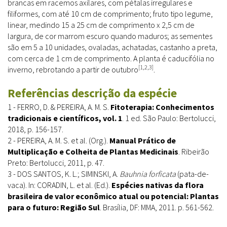
brancas em racemos axilares, com pétalas irregulares e
filiformes, com até 10 cm de comprimento; fruto tipo legume,
linear, medindo 15 a 25 cm de comprimento x 2,5 cm de
largura, de cor marrom escuro quando maduros; as sementes
são em 5 a 10 unidades, ovaladas, achatadas, castanho a preta,
com cerca de 1 cm de comprimento. A planta é caducifólia no
[1,2,3]
inverno, rebrotando a partir de outubro
.
Referências descrição da espécie
1 - FERRO, D. & PEREIRA, A. M. S.
Fitoterapia: Conhecimentos
tradicionais e científicos, vol. 1
. 1 ed. São Paulo: Bertolucci,
2018, p. 156-157.
2 - PEREIRA, A. M. S. et al. (Org.).
Manual Prático de
Multiplicação e Colheita de Plantas Medicinais
. Ribeirão
Preto: Bertolucci, 2011, p. 47.
3 - DOS SANTOS, K. L.; SIMINSKI, A.
Bauhnia forficata
(pata-de-
vaca). In: CORADIN, L. et al. (Ed.).
Espécies nativas da flora
brasileira de valor econômico atual ou potencial: Plantas
para o futuro: Região Sul
. Brasília, DF: MMA, 2011. p. 561-562.