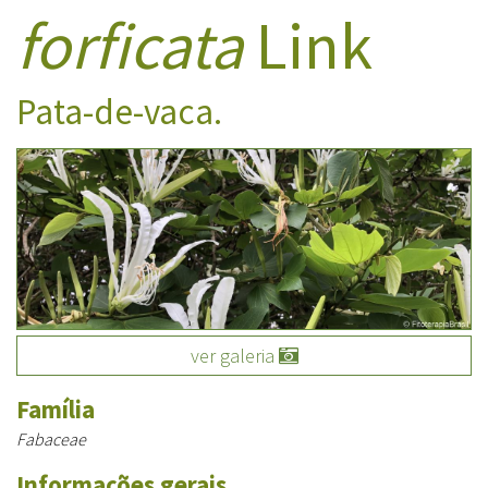
forficata
Link
Pata-de-vaca.
ver galeria
Família
Fabaceae
Informações gerais