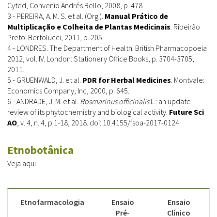
Cyted, Convenio Andrés Bello, 2008, p. 478.
3 - PEREIRA, A. M. S. et al. (Org.).
Manual Prático de
Multiplicação e Colheita de Plantas Medicinais
. Ribeirão
Preto: Bertolucci, 2011, p. 205.
4 - LONDRES. The Department of Health. British Pharmacopoeia
2012, vol. IV. London: Stationery Office Books, p. 3704-3705,
2011.
5 - GRUENWALD, J. et al.
PDR for Herbal Medicines
. Montvale:
Economics Company, Inc, 2000, p. 645.
6 - ANDRADE, J. M. et al.
Rosmarinus officinalis
L.: an update
review of its phytochemistry and biological activity.
Future Sci
AO
, v. 4, n. 4, p.1-18, 2018. doi: 10.4155/fsoa-2017-0124
Etnobotânica
Veja aqui
Etnofarmacologia
Ensaio
Ensaio
Pré-
Clínico