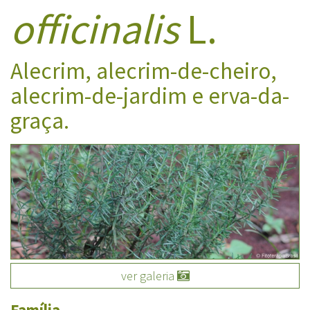
officinalis
L.
Alecrim, alecrim-de-cheiro,
alecrim-de-jardim e erva-da-
graça.
ver galeria
Família