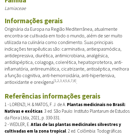
Lamiaceae
Informações gerais
Originária da Europa na Região Mediterrânea, atualmente
encontra-se cultivada em todo o mundo, além de ser muito
utilizada na culinária como condimento. Suas principais
indicações terapêuticas são: carminativa, antiespasmódica,
antidepressiva, diurética, antimicrobiana, analgésica,
antidispéptica, colagoga, colerética, hepatoprotetora, anti-
inflamatória, antirreumática, cicatrizante, antisséptica, melhora
a função cognitiva, anti-hemorroidária, anti-hipertensiva,
[1,2,3,4,5,6,7,8]
antioxidante e orexígena
.
Referências informações gerais
1 - LORENZI, H. & MATOS, F. J. de A.
Plantas medicinais no Brasil:
Nativas e exóticas
. 3 ed. São Paulo: Instituto Plantarum de Estudos
da Flora Ltda, 2021, p. 330-331.
2 - WEDLER, E.
Atlas de las plantas medicinales silvestres y
cultivadas em la zona tropical
. 2 ed. Colômbia: Todográficas