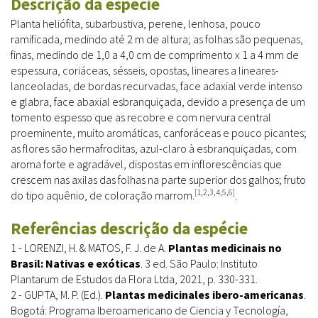
Descrição da espécie
Planta heliófita, subarbustiva, perene, lenhosa, pouco
ramificada, medindo até 2 m de altura; as folhas são pequenas,
finas, medindo de 1,0 a 4,0 cm de comprimento x 1 a 4 mm de
espessura, coriáceas, sésseis, opostas, lineares a lineares-
lanceoladas, de bordas recurvadas, face adaxial verde intenso
e glabra, face abaxial esbranquiçada, devido a presença de um
tomento espesso que as recobre e com nervura central
proeminente, muito aromáticas, canforáceas e pouco picantes;
as flores são hermafroditas, azul-claro à esbranquiçadas, com
aroma forte e agradável, dispostas em inflorescências que
crescem nas axilas das folhas na parte superior dos galhos; fruto
[1,2,3,4,5,6]
do tipo aquênio, de coloração marrom.
.
Referências descrição da espécie
1 - LORENZI, H. & MATOS, F. J. de A.
Plantas medicinais no
Brasil: Nativas e exóticas
. 3 ed. São Paulo: Instituto
Plantarum de Estudos da Flora Ltda, 2021, p. 330-331.
2 - GUPTA, M. P. (Ed.).
Plantas medicinales ibero-americanas
.
Bogotá: Programa Iberoamericano de Ciencia y Tecnología,