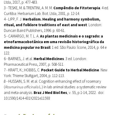
Ltda, 2017, p. 477-483.
3 - TESKE, M. & TRENTINI, A. M. M.
Compêndio de Fitoterapia
. 4 ed.
Curitiba: Herbarium Lab. Bot. Ltda, 2001, p. 12-14.
4 - LIPP, F. J.
Herbalism. Healing and harmony symbolism,
ritual, and folklore traditions of east and west
. London:
Duncan Baird Publishers, 1996. p. 60-61.
5 - CAMARGO, M. T. L. A.
As plantas medicinais e o sagrado: a
etnofarmacobotânica em uma revisão historiográfica da
medicina popular no Brasil
. 1 ed. São Paulo: Ícone, 2014, p. 64 e
122.
6 - BARNES, J. et al.
Herbal Medicines
. 3 ed. London:
Pharmaceutical Press, 2007, p. 508-511.
7 - KRAFT, K.; HOBBS, C.
Pocket Guide to Herbal Medicine
. New
York: Thieme Stuttgart, 2004, p. 112-113.
8 - HUSSAIN, S. M. et al. Cognition enhancing effect of rosemary
(
Rosmarinus officinalis
L.) in lab animal studies: a systematic review
and meta-analysis.
Braz J Med Biol Res
, v. 55, p.1-14, 2022. doi:
10.1590/1414-431X2021e11593